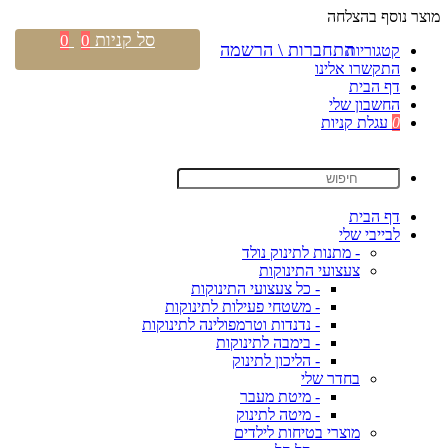
מוצר נוסף בהצלחה
סל קניות
0
0
התחברות \ הרשמה
קטגוריות
התקשרו אלינו
דף הבית
החשבון שלי
0
עגלת קניות
דף הבית
לבייבי שלי
- מתנות לתינוק נולד
צעצועי התינוקות
- כל צעצועי התינוקות
- משטחי פעילות לתינוקות
- נדנדות וטרמפולינה לתינוקות
- בימבה לתינוקות
- הליכון לתינוק
בחדר שלי
- מיטת מעבר
- מיטה לתינוק
מוצרי בטיחות לילדים