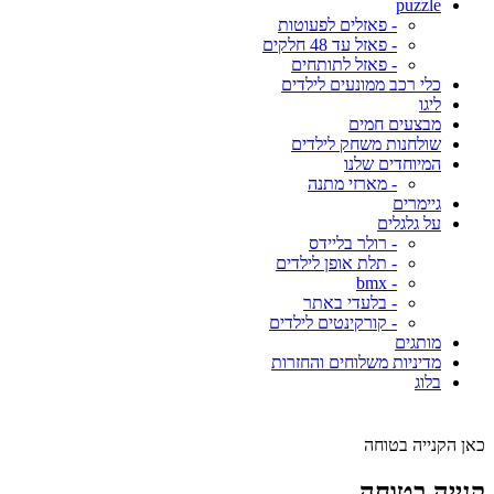
puzzle
- פאזלים לפעוטות
- פאזל עד 48 חלקים
- פאזל לתותחים
כלי רכב ממונעים לילדים
ליגו
מבצעים חמים
שולחנות משחק לילדים
המיוחדים שלנו
- מארזי מתנה
גיימרים
על גלגלים
- רולר בליידס
- תלת אופן לילדים
- bmx
- בלעדי באתר
- קורקינטים לילדים
מותגים
מדיניות משלוחים והחזרות
בלוג
כאן הקנייה בטוחה
קנייה בטוחה