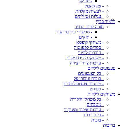
- סל קל
- זמן לאכול
- לעשות מקלחת
- עגלות וטיולונים
ללמוד בכיף
חזרה לבית הספר
- מכשירי כתיבה ועוד
- תיקים
- משחקי קופסא
- ספרים לפעוטות
- חוברות לימוד
- משחקי מילים לילדים
- ערכות ציור ויצירה
צעצועים לילדים
- כל הצעצועים
- בובות וגיבורי על
- מכוניות צעצוע לילדים
- ספורט
משחקים לילדות
- כל משחקי הילדות
- מטבחים
- ערכות איפור ומיניקור
- בית בובות
- בובות
בריכות