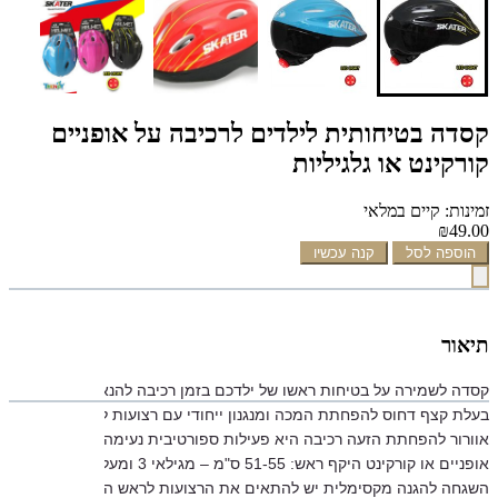
קסדה בטיחותית לילדים לרכיבה על אופניים
קורקינט או גלגיליות
זמינות: קיים במלאי
₪49.00
הוספה לסל
קנה עכשיו
תיאור
קסדה לשמירה על בטיחות ראשו של ילדכם בזמן רכיבה להנאתו על שבילים ב
בעלת קצף דחוס להפחתת המכה ומנגנון ייחודי עם רצועות להתאמת הקסדה
אוורור להפחתת הזעה רכיבה היא פעילות ספורטיבית נעימה וכיפית עבור ילדי
אופניים או קורקינט היקף ראש: 51-55 ס"מ – מג
השגחה להגנה מקסימלית יש להתאים את הרצועות לראש החובש