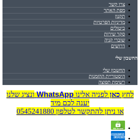
צרו קשר
מפת האתר
תקנון
מדיניות הפרטיות
ביטולים
סקר שירות
שוברי קניה
דרושים
החשבון שלי
החשבון שלי
היסטוריית ההזמנות
רשימת תפוצה
WhatsApp
לחץ
כאן
לפניה אלינו
ונציג שלנו
יענה לכם מיד
או ניתן להתקשר לטלפון 0545241880