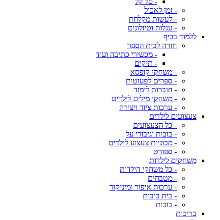
- סל קל
- זמן לאכול
- לעשות מקלחת
- עגלות וטיולונים
ללמוד בכיף
חזרה לבית הספר
- מכשירי כתיבה ועוד
- תיקים
- משחקי קופסא
- ספרים לפעוטות
- חוברות לימוד
- משחקי מילים לילדים
- ערכות ציור ויצירה
צעצועים לילדים
- כל הצעצועים
- בובות וגיבורי על
- מכוניות צעצוע לילדים
- ספורט
משחקים לילדות
- כל משחקי הילדות
- מטבחים
- ערכות איפור ומיניקור
- בית בובות
- בובות
בריכות