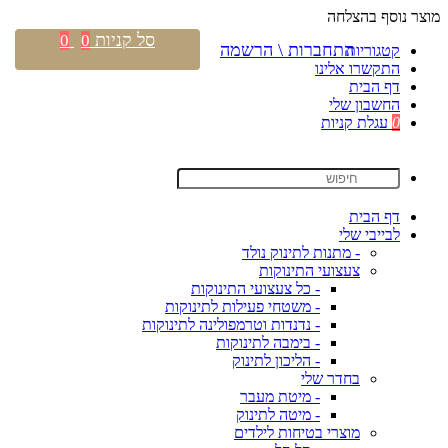
מוצר נוסף בהצלחה
סל קניות
0
0
התחברות \ הרשמה
קטגוריות
התקשרו אלינו
דף הבית
החשבון שלי
0
עגלת קניות
דף הבית
לבייבי שלי
- מתנות לתינוק נולד
צעצועי התינוקות
- כל צעצועי התינוקות
- משטחי פעילות לתינוקות
- נדנדות וטרמפולינה לתינוקות
- בימבה לתינוקות
- הליכון לתינוק
בחדר שלי
- מיטת מעבר
- מיטה לתינוק
מוצרי בטיחות לילדים