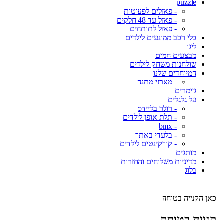
puzzle
- פאזלים לפעוטות
- פאזל עד 48 חלקים
- פאזל לתותחים
כלי רכב ממונעים לילדים
ליגו
מבצעים חמים
שולחנות משחק לילדים
המיוחדים שלנו
- מארזי מתנה
גיימרים
על גלגלים
- רולר בליידס
- תלת אופן לילדים
- bmx
- בלעדי באתר
- קורקינטים לילדים
מותגים
מדיניות משלוחים והחזרות
בלוג
כאן הקנייה בטוחה
קנייה בטוחה