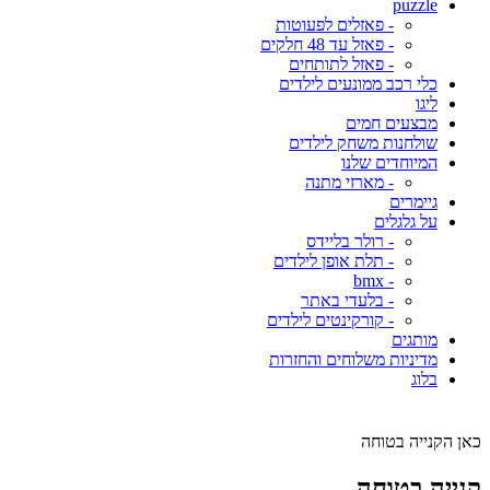
puzzle
- פאזלים לפעוטות
- פאזל עד 48 חלקים
- פאזל לתותחים
כלי רכב ממונעים לילדים
ליגו
מבצעים חמים
שולחנות משחק לילדים
המיוחדים שלנו
- מארזי מתנה
גיימרים
על גלגלים
- רולר בליידס
- תלת אופן לילדים
- bmx
- בלעדי באתר
- קורקינטים לילדים
מותגים
מדיניות משלוחים והחזרות
בלוג
כאן הקנייה בטוחה
קנייה בטוחה