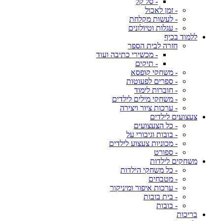
- סל קל
- זמן לאכול
- לעשות מקלחת
- עגלות וטיולונים
ללמוד בכיף
חזרה לבית הספר
- מכשירי כתיבה ועוד
- תיקים
- משחקי קופסא
- ספרים לפעוטות
- חוברות לימוד
- משחקי מילים לילדים
- ערכות ציור ויצירה
צעצועים לילדים
- כל הצעצועים
- בובות וגיבורי על
- מכוניות צעצוע לילדים
- ספורט
משחקים לילדות
- כל משחקי הילדות
- מטבחים
- ערכות איפור ומיניקור
- בית בובות
- בובות
בריכות