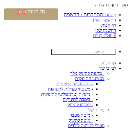
מוצר נוסף בהצלחה
סל קניות
0
0
התחברות \ הרשמה
קטגוריות
התקשרו אלינו
דף הבית
החשבון שלי
0
עגלת קניות
דף הבית
לבייבי שלי
- מתנות לתינוק נולד
צעצועי התינוקות
- כל צעצועי התינוקות
- משטחי פעילות לתינוקות
- נדנדות וטרמפולינה לתינוקות
- בימבה לתינוקות
- הליכון לתינוק
בחדר שלי
- מיטת מעבר
- מיטה לתינוק
מוצרי בטיחות לילדים