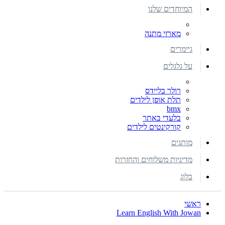
המיוחדים שלנו
מארזי מתנה
גיימרים
על גלגלים
רולר בליידס
תלת אופן לילדים
bmx
בלעדי באתר
קורקינטים לילדים
מותגים
מדיניות משלוחים והחזרות
בלוג
ראשי
Learn English With Jowan