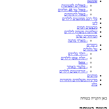
puzzle
- פאזלים לפעוטות
- פאזל עד 48 חלקים
- פאזל לתותחים
כלי רכב ממונעים לילדים
ליגו
מבצעים חמים
שולחנות משחק לילדים
המיוחדים שלנו
- מארזי מתנה
גיימרים
על גלגלים
- רולר בליידס
- תלת אופן לילדים
- bmx
- בלעדי באתר
- קורקינטים לילדים
מותגים
מדיניות משלוחים והחזרות
בלוג
כאן הקנייה בטוחה
קנייה בטוחה