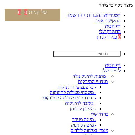
מוצר נוסף בהצלחה
סל קניות
0
0
התחברות \ הרשמה
קטגוריות
התקשרו אלינו
דף הבית
החשבון שלי
0
עגלת קניות
דף הבית
לבייבי שלי
- מתנות לתינוק נולד
צעצועי התינוקות
- כל צעצועי התינוקות
- משטחי פעילות לתינוקות
- נדנדות וטרמפולינה לתינוקות
- בימבה לתינוקות
- הליכון לתינוק
בחדר שלי
- מיטת מעבר
- מיטה לתינוק
מוצרי בטיחות לילדים