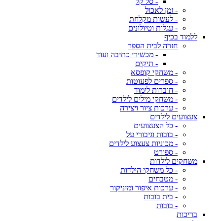
- סל קל
- זמן לאכול
- לעשות מקלחת
- עגלות וטיולונים
ללמוד בכיף
חזרה לבית הספר
- מכשירי כתיבה ועוד
- תיקים
- משחקי קופסא
- ספרים לפעוטות
- חוברות לימוד
- משחקי מילים לילדים
- ערכות ציור ויצירה
צעצועים לילדים
- כל הצעצועים
- בובות וגיבורי על
- מכוניות צעצוע לילדים
- ספורט
משחקים לילדות
- כל משחקי הילדות
- מטבחים
- ערכות איפור ומיניקור
- בית בובות
- בובות
בריכות