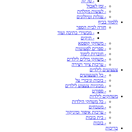
- סל קל
- זמן לאכול
- לעשות מקלחת
- עגלות וטיולונים
ללמוד בכיף
חזרה לבית הספר
- מכשירי כתיבה ועוד
- תיקים
- משחקי קופסא
- ספרים לפעוטות
- חוברות לימוד
- משחקי מילים לילדים
- ערכות ציור ויצירה
צעצועים לילדים
- כל הצעצועים
- בובות וגיבורי על
- מכוניות צעצוע לילדים
- ספורט
משחקים לילדות
- כל משחקי הילדות
- מטבחים
- ערכות איפור ומיניקור
- בית בובות
- בובות
בריכות