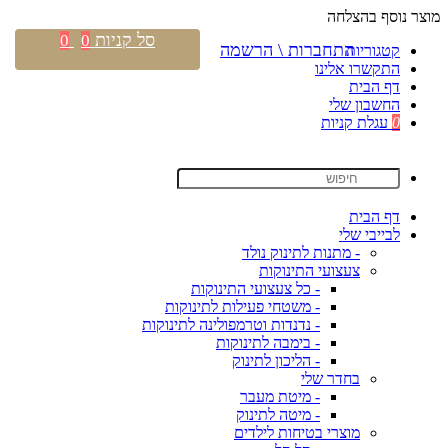
מוצר נוסף בהצלחה
סל קניות
0
0
התחברות \ הרשמה
קטגוריות
התקשרו אלינו
דף הבית
החשבון שלי
0
עגלת קניות
דף הבית
לבייבי שלי
- מתנות לתינוק נולד
צעצועי התינוקות
- כל צעצועי התינוקות
- משטחי פעילות לתינוקות
- נדנדות וטרמפולינה לתינוקות
- בימבה לתינוקות
- הליכון לתינוק
בחדר שלי
- מיטת מעבר
- מיטה לתינוק
מוצרי בטיחות לילדים