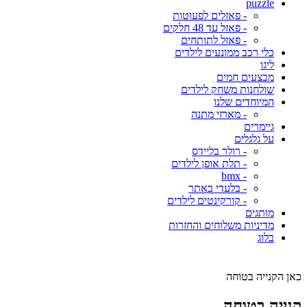
puzzle
- פאזלים לפעוטות
- פאזל עד 48 חלקים
- פאזל לתותחים
כלי רכב ממונעים לילדים
ליגו
מבצעים חמים
שולחנות משחק לילדים
המיוחדים שלנו
- מארזי מתנה
גיימרים
על גלגלים
- רולר בליידס
- תלת אופן לילדים
- bmx
- בלעדי באתר
- קורקינטים לילדים
מותגים
מדיניות משלוחים והחזרות
בלוג
כאן הקנייה בטוחה
קנייה בטוחה