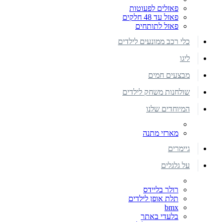
פאזלים לפעוטות
פאזל עד 48 חלקים
פאזל לתותחים
כלי רכב ממונעים לילדים
ליגו
מבצעים חמים
שולחנות משחק לילדים
המיוחדים שלנו
מארזי מתנה
גיימרים
על גלגלים
רולר בליידס
תלת אופן לילדים
bmx
בלעדי באתר