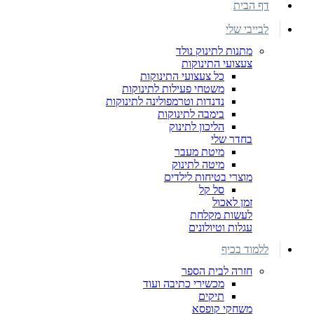
דף הבית
לבייבי שלי
מתנות לתינוק נולד
צעצועי התינוקות
כל צעצועי התינוקות
משטחי פעילות לתינוקות
נדנדות וטרמפולינה לתינוקות
בימבה לתינוקות
הליכון לתינוק
בחדר שלי
מיטת מעבר
מיטה לתינוק
מוצרי בטיחות לילדים
סל קל
זמן לאכול
לעשות מקלחת
עגלות וטיולונים
ללמוד בכיף
חזרה לבית הספר
מכשירי כתיבה ועוד
תיקים
משחקי קופסא