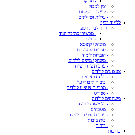
- סל קל
- זמן לאכול
- לעשות מקלחת
- עגלות וטיולונים
ללמוד בכיף
חזרה לבית הספר
- מכשירי כתיבה ועוד
- תיקים
- משחקי קופסא
- ספרים לפעוטות
- חוברות לימוד
- משחקי מילים לילדים
- ערכות ציור ויצירה
צעצועים לילדים
- כל הצעצועים
- בובות וגיבורי על
- מכוניות צעצוע לילדים
- ספורט
משחקים לילדות
- כל משחקי הילדות
- מטבחים
- ערכות איפור ומיניקור
- בית בובות
- בובות
בריכות