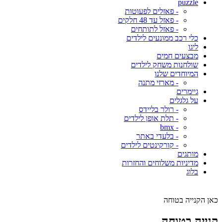
puzzle
- פאזלים לפעוטות
- פאזל עד 48 חלקים
- פאזל לתותחים
כלי רכב ממונעים לילדים
ליגו
מבצעים חמים
שולחנות משחק לילדים
המיוחדים שלנו
- מארזי מתנה
גיימרים
על גלגלים
- רולר בליידס
- תלת אופן לילדים
- bmx
- בלעדי באתר
- קורקינטים לילדים
מותגים
מדיניות משלוחים והחזרות
בלוג
כאן הקנייה בטוחה
קנייה בטוחה