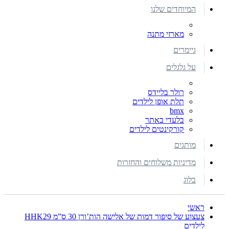
המיוחדים שלנו
מארזי מתנה
גיימרים
על גלגלים
רולר בליידס
תלת אופן לילדים
bmx
בלעדי באתר
קורקינטים לילדים
מותגים
מדיניות משלוחים והחזרות
בלוג
ראשי
צעצוע של סיפור דמות של אלישה הות’ורן 30 ס”מ HHK29
לילדים