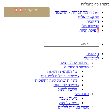
מוצר נוסף בהצלחה
סל קניות
0
0
התחברות \ הרשמה
קטגוריות
התקשרו אלינו
דף הבית
החשבון שלי
0
עגלת קניות
דף הבית
לבייבי שלי
- מתנות לתינוק נולד
צעצועי התינוקות
- כל צעצועי התינוקות
- משטחי פעילות לתינוקות
- נדנדות וטרמפולינה לתינוקות
- בימבה לתינוקות
- הליכון לתינוק
בחדר שלי
- מיטת מעבר
- מיטה לתינוק
מוצרי בטיחות לילדים