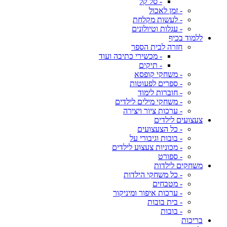
- סל קל
- זמן לאכול
- לעשות מקלחת
- עגלות וטיולונים
ללמוד בכיף
חזרה לבית הספר
- מכשירי כתיבה ועוד
- תיקים
- משחקי קופסא
- ספרים לפעוטות
- חוברות לימוד
- משחקי מילים לילדים
- ערכות ציור ויצירה
צעצועים לילדים
- כל הצעצועים
- בובות וגיבורי על
- מכוניות צעצוע לילדים
- ספורט
משחקים לילדות
- כל משחקי הילדות
- מטבחים
- ערכות איפור ומיניקור
- בית בובות
- בובות
בריכות