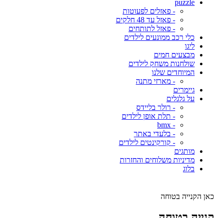
puzzle
- פאזלים לפעוטות
- פאזל עד 48 חלקים
- פאזל לתותחים
כלי רכב ממונעים לילדים
ליגו
מבצעים חמים
שולחנות משחק לילדים
המיוחדים שלנו
- מארזי מתנה
גיימרים
על גלגלים
- רולר בליידס
- תלת אופן לילדים
- bmx
- בלעדי באתר
- קורקינטים לילדים
מותגים
מדיניות משלוחים והחזרות
בלוג
כאן הקנייה בטוחה
קנייה בטוחה