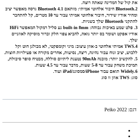
את קול של המדינה שאתה רוצה.
2.Bluetooth חיבור אלחוטי אמיתי: מותאם Bluetooth 4.1 גרסה מאפשר יציב 
ומהיר אודיו שידור, חיבור אלחוטי אמיתי עבור עד 10 מטרים, קל להתחבר 
להתקני Bluetooth שלך בשניות.
3. פלט שמע באיכות גבוהה: built-in 8mm נע סליל רמקול המאפשר HiFi 
אודיו אפקט ושומר בס יותר גואה, להביא צפוי חלק וברור מוסיקה לאוזניים 
שלך.
4.TWS אמיתי אלחוטי ב-אוזן עיצוב: מיני וקומפקטי, לא מבולגן חוט וקל 
ללבוש, יציב ונוח עבור נהיגה, ריצה, נסיעות, אחרים מקורה או פעילויות חוצות.
5. להקשיב יותר: מובנה 90mAh נטענת ליתיום סוללה, מבטיח סופר סיבולת, 
תמיכת משחק עבור עד 5-8 שעות, מדבר עבור עד 4.5 שעות.
6.Widely תואם עבור iPhone/סמסונג/iPad ועוד.
סוג: TWS אוזן וו סוג
דגם:
2022 Peiko