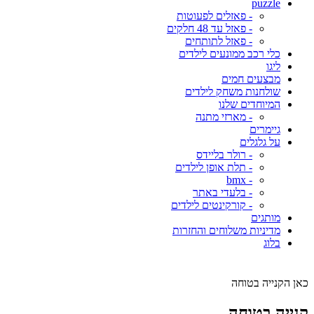
puzzle
- פאזלים לפעוטות
- פאזל עד 48 חלקים
- פאזל לתותחים
כלי רכב ממונעים לילדים
ליגו
מבצעים חמים
שולחנות משחק לילדים
המיוחדים שלנו
- מארזי מתנה
גיימרים
על גלגלים
- רולר בליידס
- תלת אופן לילדים
- bmx
- בלעדי באתר
- קורקינטים לילדים
מותגים
מדיניות משלוחים והחזרות
בלוג
כאן הקנייה בטוחה
קנייה בטוחה