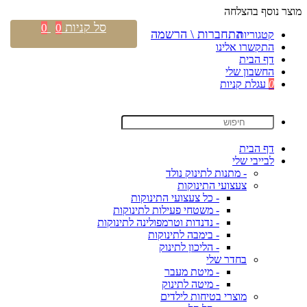
מוצר נוסף בהצלחה
סל קניות
0
0
התחברות \ הרשמה
קטגוריות
התקשרו אלינו
דף הבית
החשבון שלי
0
עגלת קניות
דף הבית
לבייבי שלי
- מתנות לתינוק נולד
צעצועי התינוקות
- כל צעצועי התינוקות
- משטחי פעילות לתינוקות
- נדנדות וטרמפולינה לתינוקות
- בימבה לתינוקות
- הליכון לתינוק
בחדר שלי
- מיטת מעבר
- מיטה לתינוק
מוצרי בטיחות לילדים