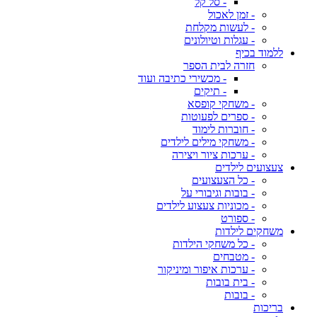
- סל קל
- זמן לאכול
- לעשות מקלחת
- עגלות וטיולונים
ללמוד בכיף
חזרה לבית הספר
- מכשירי כתיבה ועוד
- תיקים
- משחקי קופסא
- ספרים לפעוטות
- חוברות לימוד
- משחקי מילים לילדים
- ערכות ציור ויצירה
צעצועים לילדים
- כל הצעצועים
- בובות וגיבורי על
- מכוניות צעצוע לילדים
- ספורט
משחקים לילדות
- כל משחקי הילדות
- מטבחים
- ערכות איפור ומיניקור
- בית בובות
- בובות
בריכות