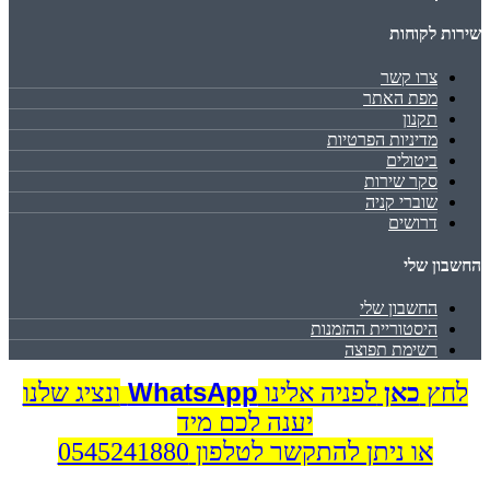
שירות לקוחות
צרו קשר
מפת האתר
תקנון
מדיניות הפרטיות
ביטולים
סקר שירות
שוברי קניה
דרושים
החשבון שלי
החשבון שלי
היסטוריית ההזמנות
רשימת תפוצה
WhatsApp
לחץ
כאן
לפניה אלינו
ונציג שלנו
יענה לכם מיד
או ניתן להתקשר לטלפון 0545241880