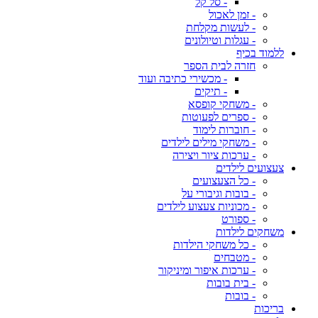
- סל קל
- זמן לאכול
- לעשות מקלחת
- עגלות וטיולונים
ללמוד בכיף
חזרה לבית הספר
- מכשירי כתיבה ועוד
- תיקים
- משחקי קופסא
- ספרים לפעוטות
- חוברות לימוד
- משחקי מילים לילדים
- ערכות ציור ויצירה
צעצועים לילדים
- כל הצעצועים
- בובות וגיבורי על
- מכוניות צעצוע לילדים
- ספורט
משחקים לילדות
- כל משחקי הילדות
- מטבחים
- ערכות איפור ומיניקור
- בית בובות
- בובות
בריכות