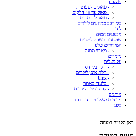
puzzle
- פאזלים לפעוטות
- פאזל עד 48 חלקים
- פאזל לתותחים
כלי רכב ממונעים לילדים
ליגו
מבצעים חמים
שולחנות משחק לילדים
המיוחדים שלנו
- מארזי מתנה
גיימרים
על גלגלים
- רולר בליידס
- תלת אופן לילדים
- bmx
- בלעדי באתר
- קורקינטים לילדים
מותגים
מדיניות משלוחים והחזרות
בלוג
כאן הקנייה בטוחה
קנייה בטוחה