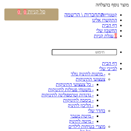
מוצר נוסף בהצלחה
סל קניות
0
0
התחברות \ הרשמה
קטגוריות
התקשרו אלינו
דף הבית
החשבון שלי
0
עגלת קניות
דף הבית
לבייבי שלי
- מתנות לתינוק נולד
צעצועי התינוקות
- כל צעצועי התינוקות
- משטחי פעילות לתינוקות
- נדנדות וטרמפולינה לתינוקות
- בימבה לתינוקות
- הליכון לתינוק
בחדר שלי
- מיטת מעבר
- מיטה לתינוק
מוצרי בטיחות לילדים