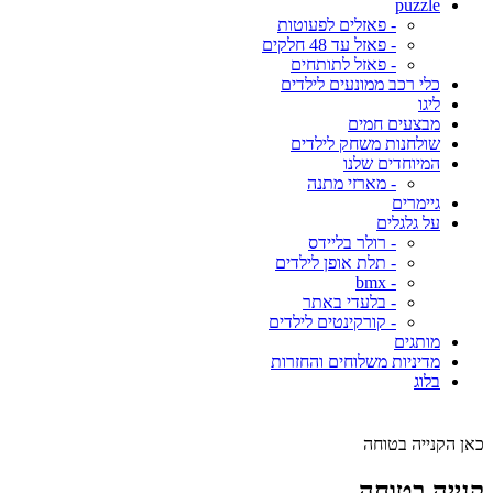
puzzle
- פאזלים לפעוטות
- פאזל עד 48 חלקים
- פאזל לתותחים
כלי רכב ממונעים לילדים
ליגו
מבצעים חמים
שולחנות משחק לילדים
המיוחדים שלנו
- מארזי מתנה
גיימרים
על גלגלים
- רולר בליידס
- תלת אופן לילדים
- bmx
- בלעדי באתר
- קורקינטים לילדים
מותגים
מדיניות משלוחים והחזרות
בלוג
כאן הקנייה בטוחה
קנייה בטוחה