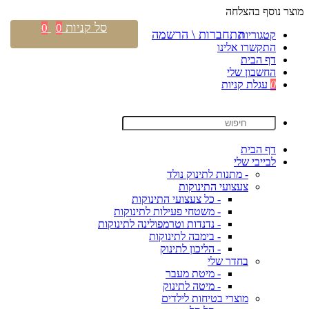
מוצר נוסף בהצלחה
סל קניות
0
0
התחברות \ הרשמה
קטגוריות
התקשרו אלינו
דף הבית
החשבון שלי
0
עגלת קניות
דף הבית
לבייבי שלי
- מתנות לתינוק נולד
צעצועי התינוקות
- כל צעצועי התינוקות
- משטחי פעילות לתינוקות
- נדנדות וטרמפולינה לתינוקות
- בימבה לתינוקות
- הליכון לתינוק
בחדר שלי
- מיטת מעבר
- מיטה לתינוק
מוצרי בטיחות לילדים