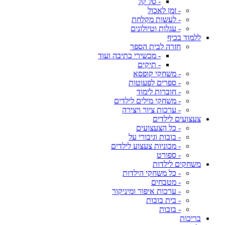
- סל קל
- זמן לאכול
- לעשות מקלחת
- עגלות וטיולונים
ללמוד בכיף
חזרה לבית הספר
- מכשירי כתיבה ועוד
- תיקים
- משחקי קופסא
- ספרים לפעוטות
- חוברות לימוד
- משחקי מילים לילדים
- ערכות ציור ויצירה
צעצועים לילדים
- כל הצעצועים
- בובות וגיבורי על
- מכוניות צעצוע לילדים
- ספורט
משחקים לילדות
- כל משחקי הילדות
- מטבחים
- ערכות איפור ומיניקור
- בית בובות
- בובות
בריכות