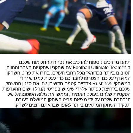
תיהנו מדרכים נוספות להרכיב את נבחרת החלומות שלכם
ב-™Football Ultimate Team עם שחקני ושחקניות העבר וההווה
הטובים ביותר בכדורגל מכל רחבי העולם. בחרו את פריט השחקן
המועדף עליכם והצטרפו לחבריכם כדי לעלות למגרש יחדיו
במשחקי Rush 5v5 צדדיים קטנים חדשים, שנו את סגנון המשחק
שלכם בלחיצת כפתור על-ידי שימוש בפריטי מנהל ויישום ההעדפות
הטקטיות שלהם בעולם האמיתי, וממשו את מלוא הפוטנציאל של
הנבחרת שלכם על-ידי מציאת פריט השחקן המושלם בעזרת
תפקיד השחקן המתאים ביותר לאופן שבו אתם רוצים לשחק.