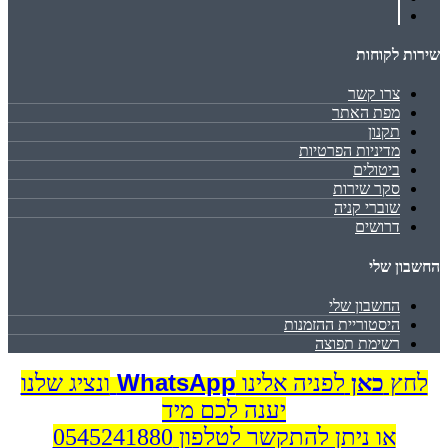
שירות לקוחות
צרו קשר
מפת האתר
תקנון
מדיניות הפרטיות
ביטולים
סקר שירות
שוברי קניה
דרושים
החשבון שלי
החשבון שלי
היסטוריית ההזמנות
רשימת תפוצה
WhatsApp
לחץ
כאן
לפניה אלינו
ונציג שלנו
יענה לכם מיד
או ניתן להתקשר לטלפון 0545241880