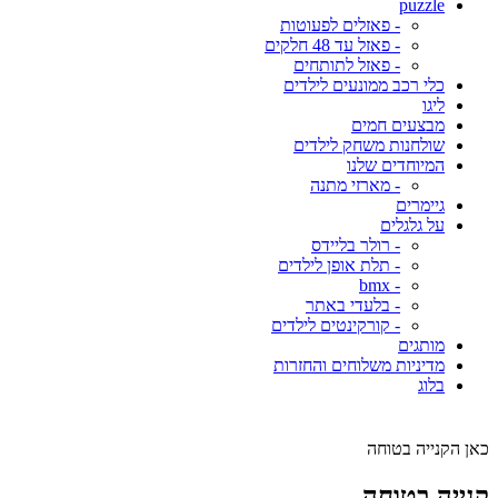
puzzle
- פאזלים לפעוטות
- פאזל עד 48 חלקים
- פאזל לתותחים
כלי רכב ממונעים לילדים
ליגו
מבצעים חמים
שולחנות משחק לילדים
המיוחדים שלנו
- מארזי מתנה
גיימרים
על גלגלים
- רולר בליידס
- תלת אופן לילדים
- bmx
- בלעדי באתר
- קורקינטים לילדים
מותגים
מדיניות משלוחים והחזרות
בלוג
כאן הקנייה בטוחה
קנייה בטוחה