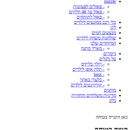
puzzle
- פאזלים לפעוטות
- פאזל עד 48 חלקים
- פאזל לתותחים
כלי רכב ממונעים לילדים
ליגו
מבצעים חמים
שולחנות משחק לילדים
המיוחדים שלנו
- מארזי מתנה
גיימרים
על גלגלים
- רולר בליידס
- תלת אופן לילדים
- bmx
- בלעדי באתר
- קורקינטים לילדים
מותגים
מדיניות משלוחים והחזרות
בלוג
כאן הקנייה בטוחה
קנייה בטוחה