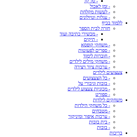
- סל קל
- זמן לאכול
- לעשות מקלחת
- עגלות וטיולונים
ללמוד בכיף
חזרה לבית הספר
- מכשירי כתיבה ועוד
- תיקים
- משחקי קופסא
- ספרים לפעוטות
- חוברות לימוד
- משחקי מילים לילדים
- ערכות ציור ויצירה
צעצועים לילדים
- כל הצעצועים
- בובות וגיבורי על
- מכוניות צעצוע לילדים
- ספורט
משחקים לילדות
- כל משחקי הילדות
- מטבחים
- ערכות איפור ומיניקור
- בית בובות
- בובות
בריכות