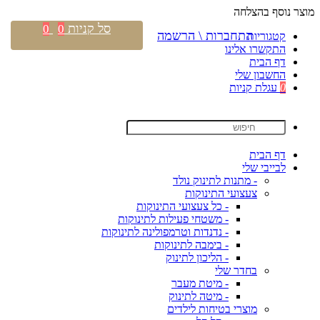
מוצר נוסף בהצלחה
סל קניות
0
0
התחברות \ הרשמה
קטגוריות
התקשרו אלינו
דף הבית
החשבון שלי
0
עגלת קניות
דף הבית
לבייבי שלי
- מתנות לתינוק נולד
צעצועי התינוקות
- כל צעצועי התינוקות
- משטחי פעילות לתינוקות
- נדנדות וטרמפולינה לתינוקות
- בימבה לתינוקות
- הליכון לתינוק
בחדר שלי
- מיטת מעבר
- מיטה לתינוק
מוצרי בטיחות לילדים