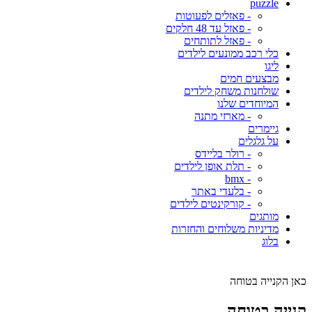
puzzle
- פאזלים לפעוטות
- פאזל עד 48 חלקים
- פאזל לתותחים
כלי רכב ממונעים לילדים
ליגו
מבצעים חמים
שולחנות משחק לילדים
המיוחדים שלנו
- מארזי מתנה
גיימרים
על גלגלים
- רולר בליידס
- תלת אופן לילדים
- bmx
- בלעדי באתר
- קורקינטים לילדים
מותגים
מדיניות משלוחים והחזרות
בלוג
כאן הקנייה בטוחה
קנייה בטוחה