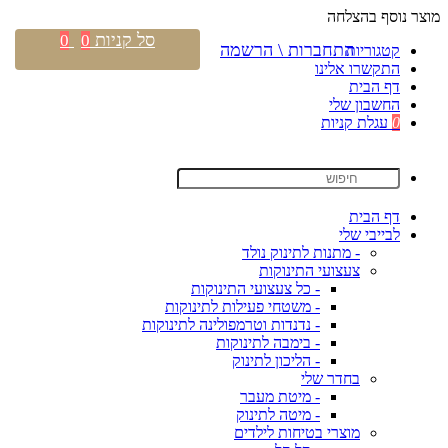
מוצר נוסף בהצלחה
סל קניות
0
0
התחברות \ הרשמה
קטגוריות
התקשרו אלינו
דף הבית
החשבון שלי
0
עגלת קניות
דף הבית
לבייבי שלי
- מתנות לתינוק נולד
צעצועי התינוקות
- כל צעצועי התינוקות
- משטחי פעילות לתינוקות
- נדנדות וטרמפולינה לתינוקות
- בימבה לתינוקות
- הליכון לתינוק
בחדר שלי
- מיטת מעבר
- מיטה לתינוק
מוצרי בטיחות לילדים