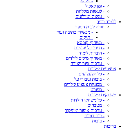
- סל קל
- זמן לאכול
- לעשות מקלחת
- עגלות וטיולונים
ללמוד בכיף
חזרה לבית הספר
- מכשירי כתיבה ועוד
- תיקים
- משחקי קופסא
- ספרים לפעוטות
- חוברות לימוד
- משחקי מילים לילדים
- ערכות ציור ויצירה
צעצועים לילדים
- כל הצעצועים
- בובות וגיבורי על
- מכוניות צעצוע לילדים
- ספורט
משחקים לילדות
- כל משחקי הילדות
- מטבחים
- ערכות איפור ומיניקור
- בית בובות
- בובות
בריכות