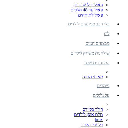
פאזלים לפעוטות
פאזל עד 48 חלקים
פאזל לתותחים
כלי רכב ממונעים לילדים
ליגו
מבצעים חמים
שולחנות משחק לילדים
המיוחדים שלנו
מארזי מתנה
גיימרים
על גלגלים
רולר בליידס
תלת אופן לילדים
bmx
בלעדי באתר