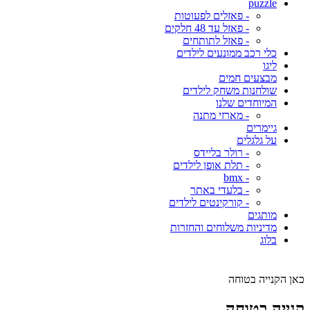
puzzle
- פאזלים לפעוטות
- פאזל עד 48 חלקים
- פאזל לתותחים
כלי רכב ממונעים לילדים
ליגו
מבצעים חמים
שולחנות משחק לילדים
המיוחדים שלנו
- מארזי מתנה
גיימרים
על גלגלים
- רולר בליידס
- תלת אופן לילדים
- bmx
- בלעדי באתר
- קורקינטים לילדים
מותגים
מדיניות משלוחים והחזרות
בלוג
כאן הקנייה בטוחה
קנייה בטוחה