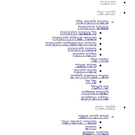
דף הבית
לבייבי שלי
מתנות לתינוק נולד
צעצועי התינוקות
כל צעצועי התינוקות
משטחי פעילות לתינוקות
נדנדות וטרמפולינה לתינוקות
בימבה לתינוקות
הליכון לתינוק
בחדר שלי
מיטת מעבר
מיטה לתינוק
מוצרי בטיחות לילדים
סל קל
זמן לאכול
לעשות מקלחת
עגלות וטיולונים
ללמוד בכיף
חזרה לבית הספר
מכשירי כתיבה ועוד
תיקים
משחקי קופסא