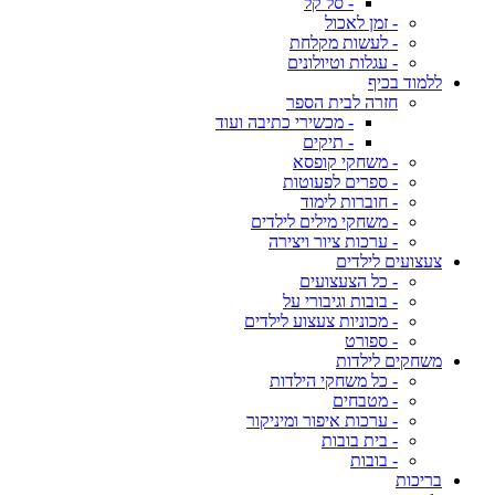
- סל קל
- זמן לאכול
- לעשות מקלחת
- עגלות וטיולונים
ללמוד בכיף
חזרה לבית הספר
- מכשירי כתיבה ועוד
- תיקים
- משחקי קופסא
- ספרים לפעוטות
- חוברות לימוד
- משחקי מילים לילדים
- ערכות ציור ויצירה
צעצועים לילדים
- כל הצעצועים
- בובות וגיבורי על
- מכוניות צעצוע לילדים
- ספורט
משחקים לילדות
- כל משחקי הילדות
- מטבחים
- ערכות איפור ומיניקור
- בית בובות
- בובות
בריכות