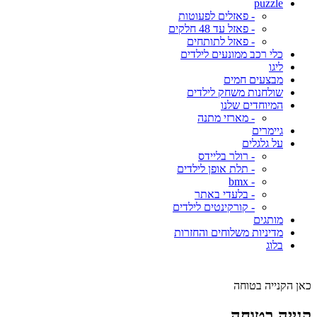
puzzle
- פאזלים לפעוטות
- פאזל עד 48 חלקים
- פאזל לתותחים
כלי רכב ממונעים לילדים
ליגו
מבצעים חמים
שולחנות משחק לילדים
המיוחדים שלנו
- מארזי מתנה
גיימרים
על גלגלים
- רולר בליידס
- תלת אופן לילדים
- bmx
- בלעדי באתר
- קורקינטים לילדים
מותגים
מדיניות משלוחים והחזרות
בלוג
כאן הקנייה בטוחה
קנייה בטוחה