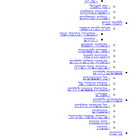
- סל קל
- זמן לאכול
- לעשות מקלחת
- עגלות וטיולונים
ללמוד בכיף
חזרה לבית הספר
- מכשירי כתיבה ועוד
- תיקים
- משחקי קופסא
- ספרים לפעוטות
- חוברות לימוד
- משחקי מילים לילדים
- ערכות ציור ויצירה
צעצועים לילדים
- כל הצעצועים
- בובות וגיבורי על
- מכוניות צעצוע לילדים
- ספורט
משחקים לילדות
- כל משחקי הילדות
- מטבחים
- ערכות איפור ומיניקור
- בית בובות
- בובות
בריכות