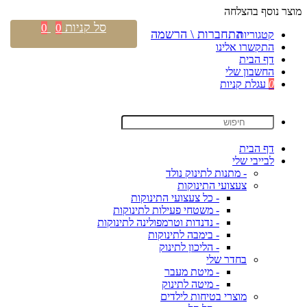
מוצר נוסף בהצלחה
סל קניות
0
0
התחברות \ הרשמה
קטגוריות
התקשרו אלינו
דף הבית
החשבון שלי
0
עגלת קניות
דף הבית
לבייבי שלי
- מתנות לתינוק נולד
צעצועי התינוקות
- כל צעצועי התינוקות
- משטחי פעילות לתינוקות
- נדנדות וטרמפולינה לתינוקות
- בימבה לתינוקות
- הליכון לתינוק
בחדר שלי
- מיטת מעבר
- מיטה לתינוק
מוצרי בטיחות לילדים