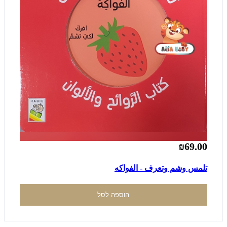
₪69.00
تلمس وشم وتعرف - الفواكه
הוספה לסל