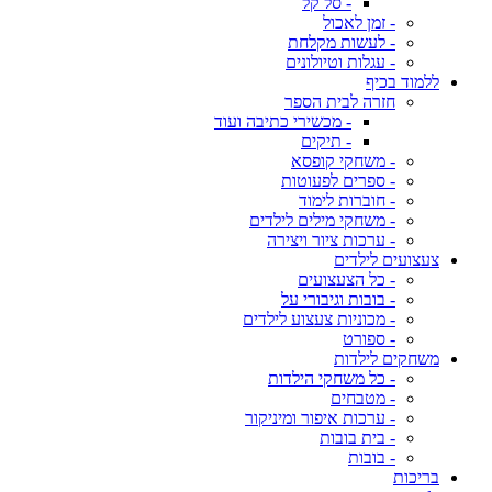
- סל קל
- זמן לאכול
- לעשות מקלחת
- עגלות וטיולונים
ללמוד בכיף
חזרה לבית הספר
- מכשירי כתיבה ועוד
- תיקים
- משחקי קופסא
- ספרים לפעוטות
- חוברות לימוד
- משחקי מילים לילדים
- ערכות ציור ויצירה
צעצועים לילדים
- כל הצעצועים
- בובות וגיבורי על
- מכוניות צעצוע לילדים
- ספורט
משחקים לילדות
- כל משחקי הילדות
- מטבחים
- ערכות איפור ומיניקור
- בית בובות
- בובות
בריכות