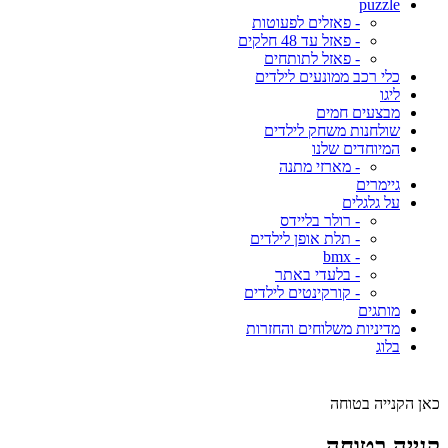
puzzle
- פאזלים לפעוטות
- פאזל עד 48 חלקים
- פאזל לתותחים
כלי רכב ממונעים לילדים
ליגו
מבצעים חמים
שולחנות משחק לילדים
המיוחדים שלנו
- מארזי מתנה
גיימרים
על גלגלים
- רולר בליידס
- תלת אופן לילדים
- bmx
- בלעדי באתר
- קורקינטים לילדים
מותגים
מדיניות משלוחים והחזרות
בלוג
כאן הקנייה בטוחה
קנייה בטוחה