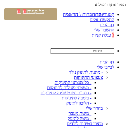
מוצר נוסף בהצלחה
סל קניות
0
0
התחברות \ הרשמה
קטגוריות
התקשרו אלינו
דף הבית
החשבון שלי
0
עגלת קניות
דף הבית
לבייבי שלי
- מתנות לתינוק נולד
צעצועי התינוקות
- כל צעצועי התינוקות
- משטחי פעילות לתינוקות
- נדנדות וטרמפולינה לתינוקות
- בימבה לתינוקות
- הליכון לתינוק
בחדר שלי
- מיטת מעבר
- מיטה לתינוק
מוצרי בטיחות לילדים