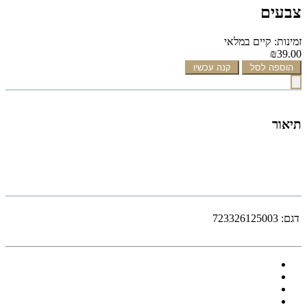
צבעים
זמינות: קיים במלאי
₪39.00
הוספה לסל
קנה עכשיו
תיאור
דגם:
723326125003