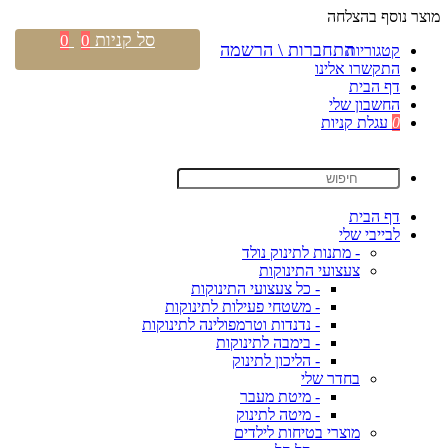
מוצר נוסף בהצלחה
סל קניות
0
0
התחברות \ הרשמה
קטגוריות
התקשרו אלינו
דף הבית
החשבון שלי
0
עגלת קניות
דף הבית
לבייבי שלי
- מתנות לתינוק נולד
צעצועי התינוקות
- כל צעצועי התינוקות
- משטחי פעילות לתינוקות
- נדנדות וטרמפולינה לתינוקות
- בימבה לתינוקות
- הליכון לתינוק
בחדר שלי
- מיטת מעבר
- מיטה לתינוק
מוצרי בטיחות לילדים