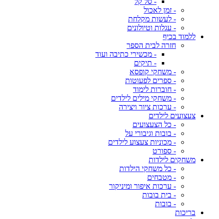
- סל קל
- זמן לאכול
- לעשות מקלחת
- עגלות וטיולונים
ללמוד בכיף
חזרה לבית הספר
- מכשירי כתיבה ועוד
- תיקים
- משחקי קופסא
- ספרים לפעוטות
- חוברות לימוד
- משחקי מילים לילדים
- ערכות ציור ויצירה
צעצועים לילדים
- כל הצעצועים
- בובות וגיבורי על
- מכוניות צעצוע לילדים
- ספורט
משחקים לילדות
- כל משחקי הילדות
- מטבחים
- ערכות איפור ומיניקור
- בית בובות
- בובות
בריכות