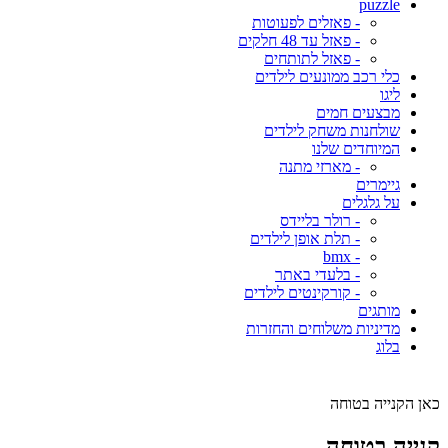
puzzle
- פאזלים לפעוטות
- פאזל עד 48 חלקים
- פאזל לתותחים
כלי רכב ממונעים לילדים
ליגו
מבצעים חמים
שולחנות משחק לילדים
המיוחדים שלנו
- מארזי מתנה
גיימרים
על גלגלים
- רולר בליידס
- תלת אופן לילדים
- bmx
- בלעדי באתר
- קורקינטים לילדים
מותגים
מדיניות משלוחים והחזרות
בלוג
כאן הקנייה בטוחה
קנייה בטוחה