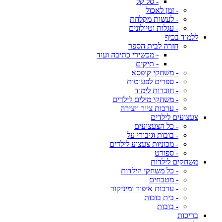
- סל קל
- זמן לאכול
- לעשות מקלחת
- עגלות וטיולונים
ללמוד בכיף
חזרה לבית הספר
- מכשירי כתיבה ועוד
- תיקים
- משחקי קופסא
- ספרים לפעוטות
- חוברות לימוד
- משחקי מילים לילדים
- ערכות ציור ויצירה
צעצועים לילדים
- כל הצעצועים
- בובות וגיבורי על
- מכוניות צעצוע לילדים
- ספורט
משחקים לילדות
- כל משחקי הילדות
- מטבחים
- ערכות איפור ומיניקור
- בית בובות
- בובות
בריכות