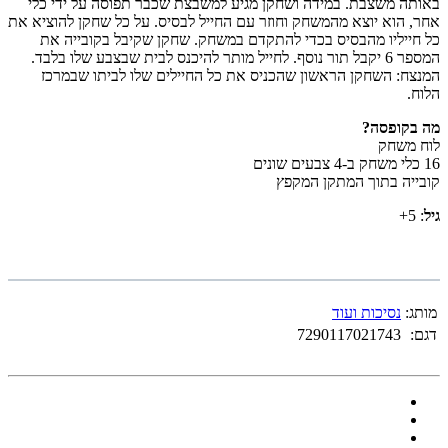
באותה משצבת. במידה ושחקן מגיע למשבצת שכבר תפוסה על ידי כלי
אחר, הוא יוצא מהמשחק וחוזר עם החייל לבסיס. על כל שחקן להוציא את
כל חייליו מהבסיס בכדי להתקדם במשחק. שחקן שקיבל בקובייה את
המספר 6 יקבל תור נוסף. לחייל מותר להיכנס לבית שבצבע שלו בלבד.
המנצח: השחקן הראשון שהכניס את כל החיילים שלו לביתו שבמרכז
הלוח.
מה בקופסה?
לוח משחק
16 כלי משחק ב-4 צבעים שונים
קובייה בתוך המתקן המקפץ
גיל
: 5+
מותג:
נסיכות ועוד
דגם:
7290117021743