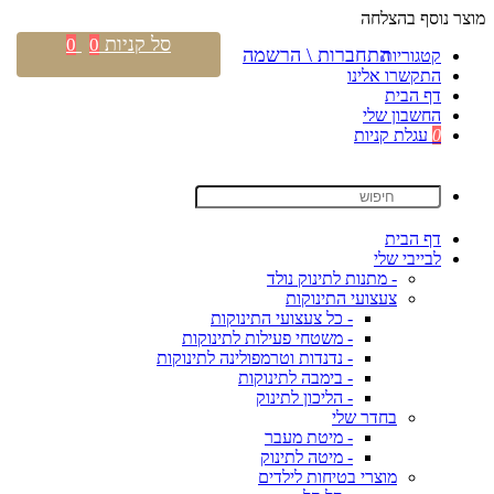
מוצר נוסף בהצלחה
סל קניות
0
0
התחברות \ הרשמה
קטגוריות
התקשרו אלינו
דף הבית
החשבון שלי
0
עגלת קניות
דף הבית
לבייבי שלי
- מתנות לתינוק נולד
צעצועי התינוקות
- כל צעצועי התינוקות
- משטחי פעילות לתינוקות
- נדנדות וטרמפולינה לתינוקות
- בימבה לתינוקות
- הליכון לתינוק
בחדר שלי
- מיטת מעבר
- מיטה לתינוק
מוצרי בטיחות לילדים