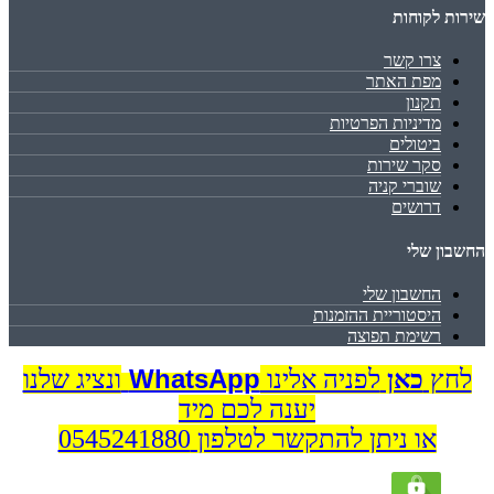
שירות לקוחות
צרו קשר
מפת האתר
תקנון
מדיניות הפרטיות
ביטולים
סקר שירות
שוברי קניה
דרושים
החשבון שלי
החשבון שלי
היסטוריית ההזמנות
רשימת תפוצה
WhatsApp
לחץ
כאן
לפניה אלינו
ונציג שלנו
יענה לכם מיד
או ניתן להתקשר לטלפון 0545241880