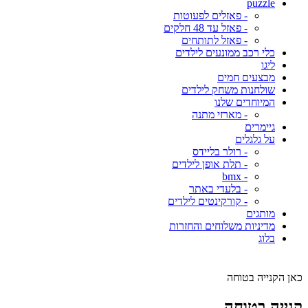
puzzle
- פאזלים לפעוטות
- פאזל עד 48 חלקים
- פאזל לתותחים
כלי רכב ממונעים לילדים
ליגו
מבצעים חמים
שולחנות משחק לילדים
המיוחדים שלנו
- מארזי מתנה
גיימרים
על גלגלים
- רולר בליידס
- תלת אופן לילדים
- bmx
- בלעדי באתר
- קורקינטים לילדים
מותגים
מדיניות משלוחים והחזרות
בלוג
כאן הקנייה בטוחה
קנייה בטוחה