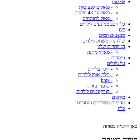
puzzle
- פאזלים לפעוטות
- פאזל עד 48 חלקים
- פאזל לתותחים
כלי רכב ממונעים לילדים
ליגו
מבצעים חמים
שולחנות משחק לילדים
המיוחדים שלנו
- מארזי מתנה
גיימרים
על גלגלים
- רולר בליידס
- תלת אופן לילדים
- bmx
- בלעדי באתר
- קורקינטים לילדים
מותגים
מדיניות משלוחים והחזרות
בלוג
כאן הקנייה בטוחה
קנייה בטוחה