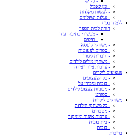
- סל קל
- זמן לאכול
- לעשות מקלחת
- עגלות וטיולונים
ללמוד בכיף
חזרה לבית הספר
- מכשירי כתיבה ועוד
- תיקים
- משחקי קופסא
- ספרים לפעוטות
- חוברות לימוד
- משחקי מילים לילדים
- ערכות ציור ויצירה
צעצועים לילדים
- כל הצעצועים
- בובות וגיבורי על
- מכוניות צעצוע לילדים
- ספורט
משחקים לילדות
- כל משחקי הילדות
- מטבחים
- ערכות איפור ומיניקור
- בית בובות
- בובות
בריכות