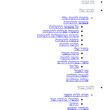
דף הבית
לבייבי שלי
מתנות לתינוק נולד
צעצועי התינוקות
כל צעצועי התינוקות
משטחי פעילות לתינוקות
נדנדות וטרמפולינה לתינוקות
בימבה לתינוקות
הליכון לתינוק
בחדר שלי
מיטת מעבר
מיטה לתינוק
מוצרי בטיחות לילדים
סל קל
זמן לאכול
לעשות מקלחת
עגלות וטיולונים
ללמוד בכיף
חזרה לבית הספר
מכשירי כתיבה ועוד
תיקים
משחקי קופסא