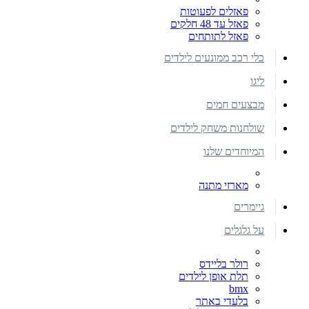
פאזלים לפעוטות
פאזל עד 48 חלקים
פאזל לתותחים
כלי רכב ממונעים לילדים
ליגו
מבצעים חמים
שולחנות משחק לילדים
המיוחדים שלנו
מארזי מתנה
גיימרים
על גלגלים
רולר בליידס
תלת אופן לילדים
bmx
בלעדי באתר