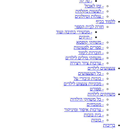
- סל קל
- זמן לאכול
- לעשות מקלחת
- עגלות וטיולונים
ללמוד בכיף
חזרה לבית הספר
- מכשירי כתיבה ועוד
- תיקים
- משחקי קופסא
- ספרים לפעוטות
- חוברות לימוד
- משחקי מילים לילדים
- ערכות ציור ויצירה
צעצועים לילדים
- כל הצעצועים
- בובות וגיבורי על
- מכוניות צעצוע לילדים
- ספורט
משחקים לילדות
- כל משחקי הילדות
- מטבחים
- ערכות איפור ומיניקור
- בית בובות
- בובות
בריכות