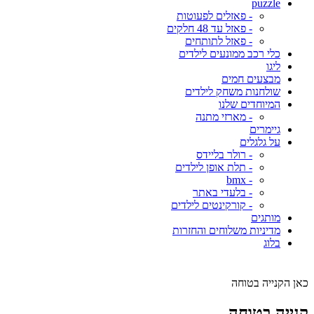
puzzle
- פאזלים לפעוטות
- פאזל עד 48 חלקים
- פאזל לתותחים
כלי רכב ממונעים לילדים
ליגו
מבצעים חמים
שולחנות משחק לילדים
המיוחדים שלנו
- מארזי מתנה
גיימרים
על גלגלים
- רולר בליידס
- תלת אופן לילדים
- bmx
- בלעדי באתר
- קורקינטים לילדים
מותגים
מדיניות משלוחים והחזרות
בלוג
כאן הקנייה בטוחה
קנייה בטוחה