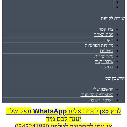
שירות לקוחות
צרו קשר
מפת האתר
תקנון
מדיניות הפרטיות
ביטולים
סקר שירות
שוברי קניה
דרושים
החשבון שלי
החשבון שלי
היסטוריית ההזמנות
רשימת תפוצה
WhatsApp
לחץ
כאן
לפניה אלינו
ונציג שלנו
יענה לכם מיד
או ניתן להתקשר לטלפון 0545241880