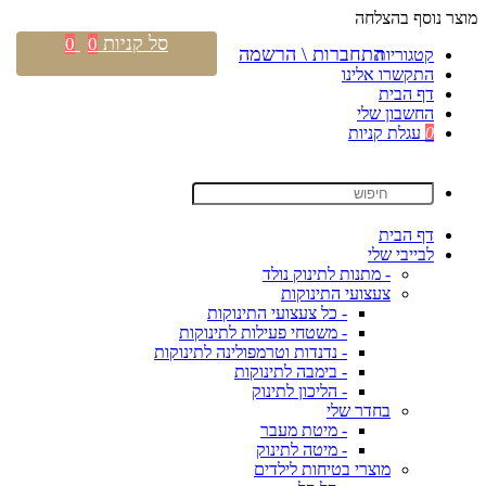
מוצר נוסף בהצלחה
סל קניות
0
0
התחברות \ הרשמה
קטגוריות
התקשרו אלינו
דף הבית
החשבון שלי
0
עגלת קניות
דף הבית
לבייבי שלי
- מתנות לתינוק נולד
צעצועי התינוקות
- כל צעצועי התינוקות
- משטחי פעילות לתינוקות
- נדנדות וטרמפולינה לתינוקות
- בימבה לתינוקות
- הליכון לתינוק
בחדר שלי
- מיטת מעבר
- מיטה לתינוק
מוצרי בטיחות לילדים