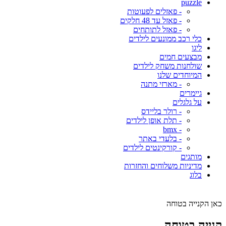
puzzle
- פאזלים לפעוטות
- פאזל עד 48 חלקים
- פאזל לתותחים
כלי רכב ממונעים לילדים
ליגו
מבצעים חמים
שולחנות משחק לילדים
המיוחדים שלנו
- מארזי מתנה
גיימרים
על גלגלים
- רולר בליידס
- תלת אופן לילדים
- bmx
- בלעדי באתר
- קורקינטים לילדים
מותגים
מדיניות משלוחים והחזרות
בלוג
כאן הקנייה בטוחה
קנייה בטוחה