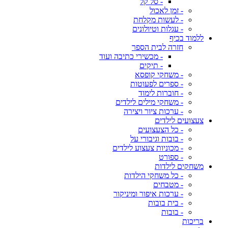
- סל קל
- זמן לאכול
- לעשות מקלחת
- עגלות וטיולונים
ללמוד בכיף
חזרה לבית הספר
- מכשירי כתיבה ועוד
- תיקים
- משחקי קופסא
- ספרים לפעוטות
- חוברות לימוד
- משחקי מילים לילדים
- ערכות ציור ויצירה
צעצועים לילדים
- כל הצעצועים
- בובות וגיבורי על
- מכוניות צעצוע לילדים
- ספורט
משחקים לילדות
- כל משחקי הילדות
- מטבחים
- ערכות איפור ומיניקור
- בית בובות
- בובות
בריכות