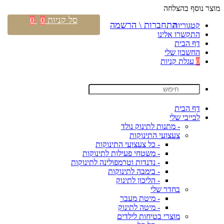
מוצר נוסף בהצלחה
סל קניות
0
0
התחברות \ הרשמה
קטגוריות
התקשרו אלינו
דף הבית
החשבון שלי
0
עגלת קניות
דף הבית
לבייבי שלי
- מתנות לתינוק נולד
צעצועי התינוקות
- כל צעצועי התינוקות
- משטחי פעילות לתינוקות
- נדנדות וטרמפולינה לתינוקות
- בימבה לתינוקות
- הליכון לתינוק
בחדר שלי
- מיטת מעבר
- מיטה לתינוק
מוצרי בטיחות לילדים