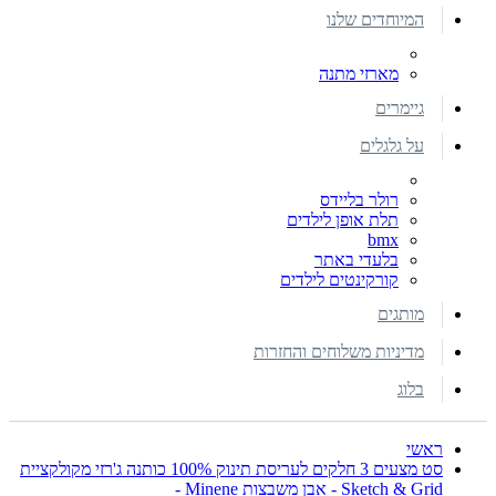
המיוחדים שלנו
מארזי מתנה
גיימרים
על גלגלים
רולר בליידס
תלת אופן לילדים
bmx
בלעדי באתר
קורקינטים לילדים
מותגים
מדיניות משלוחים והחזרות
בלוג
ראשי
סט מצעים 3 חלקים לעריסת תינוק 100% כותנה ג'רזי מקולקציית
Sketch & Grid - אבן משבצות Minene -