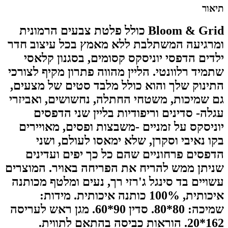
תיאור
Bloom & Grid כולל פלטת צבעים הרמונית
ומרגיעה המשתלבת ללא מאמץ בכל עיצוב חדר
ילדים הדפסי יוניסקס קסומים, בסגנון קלאסי
שתמיד רלוונטי. הליין מהווה פתרון מקיף לצורכי
התינוק שלך והוא כולל מלבד סטים של מצעים,
גם שמיכות, משטחי החתלה, נחשושים, ואביזרי
עגלה- סדינים וריפודיות בליין שני הדפסים
יוניסקס על זמניים -משבצות ופסים, מאויירים
בקו נאיבי וסקרן, שלא ימאסו לעולם, ושני
הדפסים פרחוניים שהם כל כך יפים ועדינים
שניתן ממש להריח את הפריחה באויר. המוצרים
עשויים בד סינגל ג'רזי רך, נעים ומלטף מכותנה
איכותית, 100% כותנה איכותית. מידות:
שמיכה: 80*80. סדין 90*60. מגן ראש לעריסה
162*20. הוראות כביסה בהתאם לתווית.