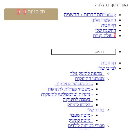
מוצר נוסף בהצלחה
סל קניות
0
0
התחברות \ הרשמה
קטגוריות
התקשרו אלינו
דף הבית
החשבון שלי
0
עגלת קניות
דף הבית
לבייבי שלי
- מתנות לתינוק נולד
צעצועי התינוקות
- כל צעצועי התינוקות
- משטחי פעילות לתינוקות
- נדנדות וטרמפולינה לתינוקות
- בימבה לתינוקות
- הליכון לתינוק
בחדר שלי
- מיטת מעבר
- מיטה לתינוק
מוצרי בטיחות לילדים