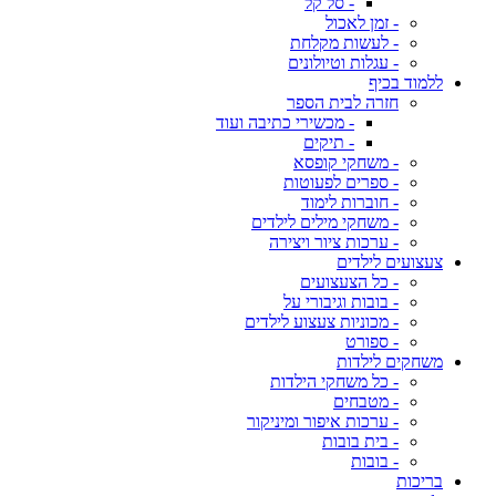
- סל קל
- זמן לאכול
- לעשות מקלחת
- עגלות וטיולונים
ללמוד בכיף
חזרה לבית הספר
- מכשירי כתיבה ועוד
- תיקים
- משחקי קופסא
- ספרים לפעוטות
- חוברות לימוד
- משחקי מילים לילדים
- ערכות ציור ויצירה
צעצועים לילדים
- כל הצעצועים
- בובות וגיבורי על
- מכוניות צעצוע לילדים
- ספורט
משחקים לילדות
- כל משחקי הילדות
- מטבחים
- ערכות איפור ומיניקור
- בית בובות
- בובות
בריכות