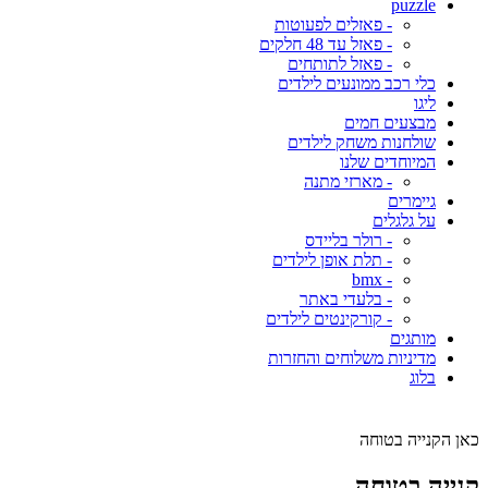
puzzle
- פאזלים לפעוטות
- פאזל עד 48 חלקים
- פאזל לתותחים
כלי רכב ממונעים לילדים
ליגו
מבצעים חמים
שולחנות משחק לילדים
המיוחדים שלנו
- מארזי מתנה
גיימרים
על גלגלים
- רולר בליידס
- תלת אופן לילדים
- bmx
- בלעדי באתר
- קורקינטים לילדים
מותגים
מדיניות משלוחים והחזרות
בלוג
כאן הקנייה בטוחה
קנייה בטוחה