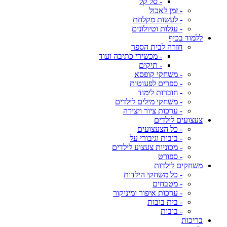
- סל קל
- זמן לאכול
- לעשות מקלחת
- עגלות וטיולונים
ללמוד בכיף
חזרה לבית הספר
- מכשירי כתיבה ועוד
- תיקים
- משחקי קופסא
- ספרים לפעוטות
- חוברות לימוד
- משחקי מילים לילדים
- ערכות ציור ויצירה
צעצועים לילדים
- כל הצעצועים
- בובות וגיבורי על
- מכוניות צעצוע לילדים
- ספורט
משחקים לילדות
- כל משחקי הילדות
- מטבחים
- ערכות איפור ומיניקור
- בית בובות
- בובות
בריכות