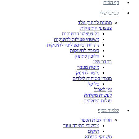
דף הבית
לבייבי שלי
מתנות לתינוק נולד
צעצועי התינוקות
כל צעצועי התינוקות
משטחי פעילות לתינוקות
נדנדות וטרמפולינה לתינוקות
בימבה לתינוקות
הליכון לתינוק
בחדר שלי
מיטת מעבר
מיטה לתינוק
מוצרי בטיחות לילדים
סל קל
זמן לאכול
לעשות מקלחת
עגלות וטיולונים
ללמוד בכיף
חזרה לבית הספר
מכשירי כתיבה ועוד
תיקים
משחקי קופסא