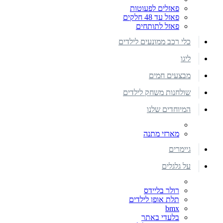
פאזלים לפעוטות
פאזל עד 48 חלקים
פאזל לתותחים
כלי רכב ממונעים לילדים
ליגו
מבצעים חמים
שולחנות משחק לילדים
המיוחדים שלנו
מארזי מתנה
גיימרים
על גלגלים
רולר בליידס
תלת אופן לילדים
bmx
בלעדי באתר