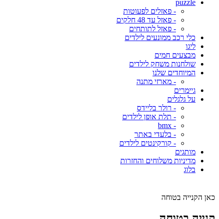
puzzle
- פאזלים לפעוטות
- פאזל עד 48 חלקים
- פאזל לתותחים
כלי רכב ממונעים לילדים
ליגו
מבצעים חמים
שולחנות משחק לילדים
המיוחדים שלנו
- מארזי מתנה
גיימרים
על גלגלים
- רולר בליידס
- תלת אופן לילדים
- bmx
- בלעדי באתר
- קורקינטים לילדים
מותגים
מדיניות משלוחים והחזרות
בלוג
כאן הקנייה בטוחה
קנייה בטוחה