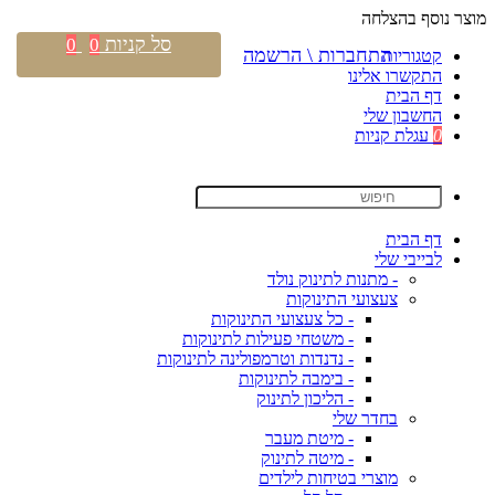
מוצר נוסף בהצלחה
סל קניות
0
0
התחברות \ הרשמה
קטגוריות
התקשרו אלינו
דף הבית
החשבון שלי
0
עגלת קניות
דף הבית
לבייבי שלי
- מתנות לתינוק נולד
צעצועי התינוקות
- כל צעצועי התינוקות
- משטחי פעילות לתינוקות
- נדנדות וטרמפולינה לתינוקות
- בימבה לתינוקות
- הליכון לתינוק
בחדר שלי
- מיטת מעבר
- מיטה לתינוק
מוצרי בטיחות לילדים