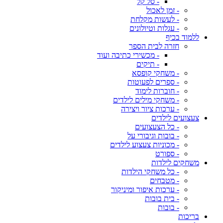
- סל קל
- זמן לאכול
- לעשות מקלחת
- עגלות וטיולונים
ללמוד בכיף
חזרה לבית הספר
- מכשירי כתיבה ועוד
- תיקים
- משחקי קופסא
- ספרים לפעוטות
- חוברות לימוד
- משחקי מילים לילדים
- ערכות ציור ויצירה
צעצועים לילדים
- כל הצעצועים
- בובות וגיבורי על
- מכוניות צעצוע לילדים
- ספורט
משחקים לילדות
- כל משחקי הילדות
- מטבחים
- ערכות איפור ומיניקור
- בית בובות
- בובות
בריכות