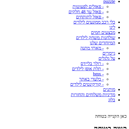
puzzle
- פאזלים לפעוטות
- פאזל עד 48 חלקים
- פאזל לתותחים
כלי רכב ממונעים לילדים
ליגו
מבצעים חמים
שולחנות משחק לילדים
המיוחדים שלנו
- מארזי מתנה
גיימרים
על גלגלים
- רולר בליידס
- תלת אופן לילדים
- bmx
- בלעדי באתר
- קורקינטים לילדים
מותגים
מדיניות משלוחים והחזרות
בלוג
כאן הקנייה בטוחה
קנייה בטוחה