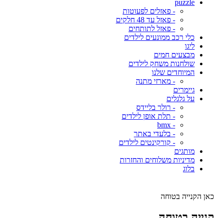
puzzle
- פאזלים לפעוטות
- פאזל עד 48 חלקים
- פאזל לתותחים
כלי רכב ממונעים לילדים
ליגו
מבצעים חמים
שולחנות משחק לילדים
המיוחדים שלנו
- מארזי מתנה
גיימרים
על גלגלים
- רולר בליידס
- תלת אופן לילדים
- bmx
- בלעדי באתר
- קורקינטים לילדים
מותגים
מדיניות משלוחים והחזרות
בלוג
כאן הקנייה בטוחה
קנייה בטוחה