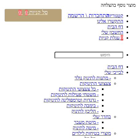
מוצר נוסף בהצלחה
סל קניות
0
0
התחברות \ הרשמה
קטגוריות
התקשרו אלינו
דף הבית
החשבון שלי
0
עגלת קניות
דף הבית
לבייבי שלי
- מתנות לתינוק נולד
צעצועי התינוקות
- כל צעצועי התינוקות
- משטחי פעילות לתינוקות
- נדנדות וטרמפולינה לתינוקות
- בימבה לתינוקות
- הליכון לתינוק
בחדר שלי
- מיטת מעבר
- מיטה לתינוק
מוצרי בטיחות לילדים