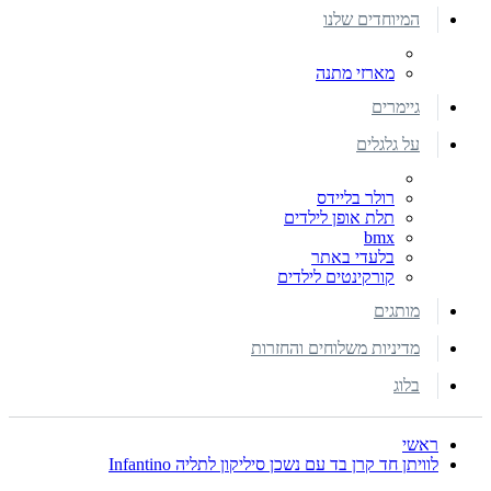
המיוחדים שלנו
מארזי מתנה
גיימרים
על גלגלים
רולר בליידס
תלת אופן לילדים
bmx
בלעדי באתר
קורקינטים לילדים
מותגים
מדיניות משלוחים והחזרות
בלוג
ראשי
לוויתן חד קרן בד עם נשכן סיליקון לתליה Infantino