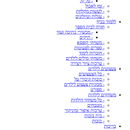
- סל קל
- זמן לאכול
- לעשות מקלחת
- עגלות וטיולונים
ללמוד בכיף
חזרה לבית הספר
- מכשירי כתיבה ועוד
- תיקים
- משחקי קופסא
- ספרים לפעוטות
- חוברות לימוד
- משחקי מילים לילדים
- ערכות ציור ויצירה
צעצועים לילדים
- כל הצעצועים
- בובות וגיבורי על
- מכוניות צעצוע לילדים
- ספורט
משחקים לילדות
- כל משחקי הילדות
- מטבחים
- ערכות איפור ומיניקור
- בית בובות
- בובות
בריכות