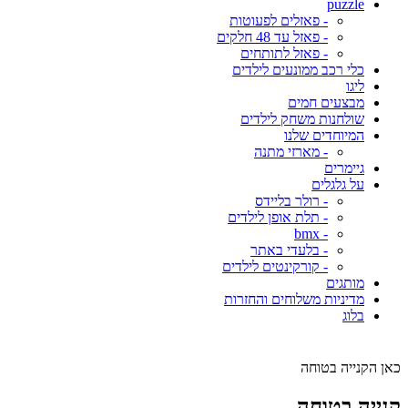
puzzle
- פאזלים לפעוטות
- פאזל עד 48 חלקים
- פאזל לתותחים
כלי רכב ממונעים לילדים
ליגו
מבצעים חמים
שולחנות משחק לילדים
המיוחדים שלנו
- מארזי מתנה
גיימרים
על גלגלים
- רולר בליידס
- תלת אופן לילדים
- bmx
- בלעדי באתר
- קורקינטים לילדים
מותגים
מדיניות משלוחים והחזרות
בלוג
כאן הקנייה בטוחה
קנייה בטוחה