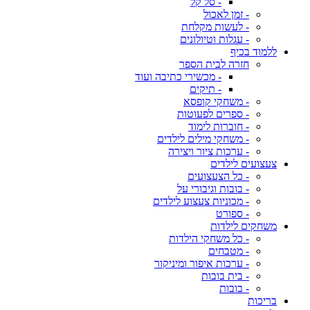
- סל קל
- זמן לאכול
- לעשות מקלחת
- עגלות וטיולונים
ללמוד בכיף
חזרה לבית הספר
- מכשירי כתיבה ועוד
- תיקים
- משחקי קופסא
- ספרים לפעוטות
- חוברות לימוד
- משחקי מילים לילדים
- ערכות ציור ויצירה
צעצועים לילדים
- כל הצעצועים
- בובות וגיבורי על
- מכוניות צעצוע לילדים
- ספורט
משחקים לילדות
- כל משחקי הילדות
- מטבחים
- ערכות איפור ומיניקור
- בית בובות
- בובות
בריכות