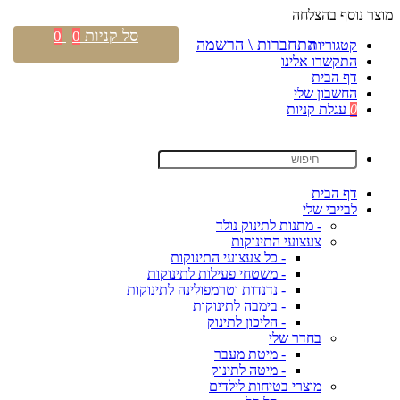
מוצר נוסף בהצלחה
סל קניות
0
0
התחברות \ הרשמה
קטגוריות
התקשרו אלינו
דף הבית
החשבון שלי
0
עגלת קניות
דף הבית
לבייבי שלי
- מתנות לתינוק נולד
צעצועי התינוקות
- כל צעצועי התינוקות
- משטחי פעילות לתינוקות
- נדנדות וטרמפולינה לתינוקות
- בימבה לתינוקות
- הליכון לתינוק
בחדר שלי
- מיטת מעבר
- מיטה לתינוק
מוצרי בטיחות לילדים