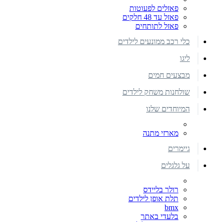
פאזלים לפעוטות
פאזל עד 48 חלקים
פאזל לתותחים
כלי רכב ממונעים לילדים
ליגו
מבצעים חמים
שולחנות משחק לילדים
המיוחדים שלנו
מארזי מתנה
גיימרים
על גלגלים
רולר בליידס
תלת אופן לילדים
bmx
בלעדי באתר