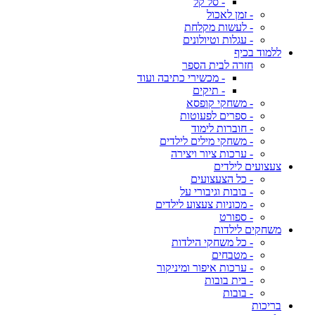
- סל קל
- זמן לאכול
- לעשות מקלחת
- עגלות וטיולונים
ללמוד בכיף
חזרה לבית הספר
- מכשירי כתיבה ועוד
- תיקים
- משחקי קופסא
- ספרים לפעוטות
- חוברות לימוד
- משחקי מילים לילדים
- ערכות ציור ויצירה
צעצועים לילדים
- כל הצעצועים
- בובות וגיבורי על
- מכוניות צעצוע לילדים
- ספורט
משחקים לילדות
- כל משחקי הילדות
- מטבחים
- ערכות איפור ומיניקור
- בית בובות
- בובות
בריכות