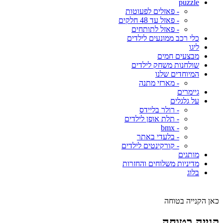
puzzle
- פאזלים לפעוטות
- פאזל עד 48 חלקים
- פאזל לתותחים
כלי רכב ממונעים לילדים
ליגו
מבצעים חמים
שולחנות משחק לילדים
המיוחדים שלנו
- מארזי מתנה
גיימרים
על גלגלים
- רולר בליידס
- תלת אופן לילדים
- bmx
- בלעדי באתר
- קורקינטים לילדים
מותגים
מדיניות משלוחים והחזרות
בלוג
כאן הקנייה בטוחה
קנייה בטוחה