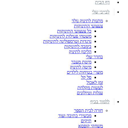
דף הבית
לבייבי שלי
מתנות לתינוק נולד
צעצועי התינוקות
כל צעצועי התינוקות
משטחי פעילות לתינוקות
נדנדות וטרמפולינה לתינוקות
בימבה לתינוקות
הליכון לתינוק
בחדר שלי
מיטת מעבר
מיטה לתינוק
מוצרי בטיחות לילדים
סל קל
זמן לאכול
לעשות מקלחת
עגלות וטיולונים
ללמוד בכיף
חזרה לבית הספר
מכשירי כתיבה ועוד
תיקים
משחקי קופסא