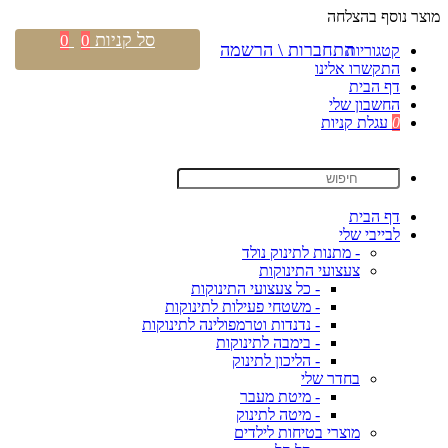
מוצר נוסף בהצלחה
סל קניות
0
0
התחברות \ הרשמה
קטגוריות
התקשרו אלינו
דף הבית
החשבון שלי
0
עגלת קניות
דף הבית
לבייבי שלי
- מתנות לתינוק נולד
צעצועי התינוקות
- כל צעצועי התינוקות
- משטחי פעילות לתינוקות
- נדנדות וטרמפולינה לתינוקות
- בימבה לתינוקות
- הליכון לתינוק
בחדר שלי
- מיטת מעבר
- מיטה לתינוק
מוצרי בטיחות לילדים