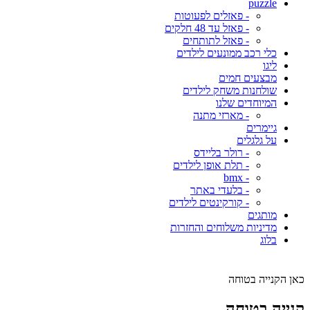
puzzle
- פאזלים לפעוטות
- פאזל עד 48 חלקים
- פאזל לתותחים
כלי רכב ממונעים לילדים
ליגו
מבצעים חמים
שולחנות משחק לילדים
המיוחדים שלנו
- מארזי מתנה
גיימרים
על גלגלים
- רולר בליידס
- תלת אופן לילדים
- bmx
- בלעדי באתר
- קורקינטים לילדים
מותגים
מדיניות משלוחים והחזרות
בלוג
כאן הקנייה בטוחה
קנייה בטוחה