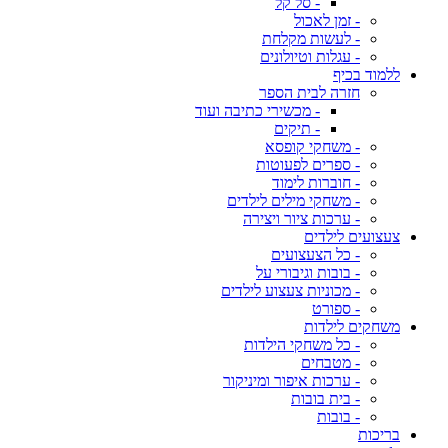
- סל קל
- זמן לאכול
- לעשות מקלחת
- עגלות וטיולונים
ללמוד בכיף
חזרה לבית הספר
- מכשירי כתיבה ועוד
- תיקים
- משחקי קופסא
- ספרים לפעוטות
- חוברות לימוד
- משחקי מילים לילדים
- ערכות ציור ויצירה
צעצועים לילדים
- כל הצעצועים
- בובות וגיבורי על
- מכוניות צעצוע לילדים
- ספורט
משחקים לילדות
- כל משחקי הילדות
- מטבחים
- ערכות איפור ומיניקור
- בית בובות
- בובות
בריכות