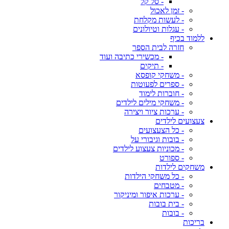
- סל קל
- זמן לאכול
- לעשות מקלחת
- עגלות וטיולונים
ללמוד בכיף
חזרה לבית הספר
- מכשירי כתיבה ועוד
- תיקים
- משחקי קופסא
- ספרים לפעוטות
- חוברות לימוד
- משחקי מילים לילדים
- ערכות ציור ויצירה
צעצועים לילדים
- כל הצעצועים
- בובות וגיבורי על
- מכוניות צעצוע לילדים
- ספורט
משחקים לילדות
- כל משחקי הילדות
- מטבחים
- ערכות איפור ומיניקור
- בית בובות
- בובות
בריכות