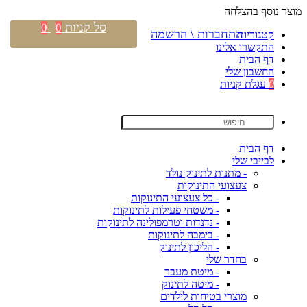
מוצר נוסף בהצלחה
סל קניות
0
0
התחברות \ הרשמה
קטגוריות
התקשרו אלינו
דף הבית
החשבון שלי
0
עגלת קניות
דף הבית
לבייבי שלי
- מתנות לתינוק נולד
צעצועי התינוקות
- כל צעצועי התינוקות
- משטחי פעילות לתינוקות
- נדנדות וטרמפולינה לתינוקות
- בימבה לתינוקות
- הליכון לתינוק
בחדר שלי
- מיטת מעבר
- מיטה לתינוק
מוצרי בטיחות לילדים