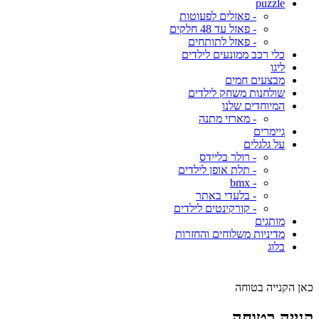
puzzle
- פאזלים לפעוטות
- פאזל עד 48 חלקים
- פאזל לתותחים
כלי רכב ממונעים לילדים
ליגו
מבצעים חמים
שולחנות משחק לילדים
המיוחדים שלנו
- מארזי מתנה
גיימרים
על גלגלים
- רולר בליידס
- תלת אופן לילדים
- bmx
- בלעדי באתר
- קורקינטים לילדים
מותגים
מדיניות משלוחים והחזרות
בלוג
כאן הקנייה בטוחה
קנייה בטוחה