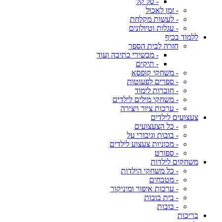
- סל קל
- זמן לאכול
- לעשות מקלחת
- עגלות וטיולונים
ללמוד בכיף
חזרה לבית הספר
- מכשירי כתיבה ועוד
- תיקים
- משחקי קופסא
- ספרים לפעוטות
- חוברות לימוד
- משחקי מילים לילדים
- ערכות ציור ויצירה
צעצועים לילדים
- כל הצעצועים
- בובות וגיבורי על
- מכוניות צעצוע לילדים
- ספורט
משחקים לילדות
- כל משחקי הילדות
- מטבחים
- ערכות איפור ומיניקור
- בית בובות
- בובות
בריכות