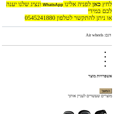
לחץ
כאן
לפניה אלינו
ונציג שלנו יענה
WhatsApp
לכם במידי
או ניתן להתקשר לטלפון 0545241880
דגם:
Air wheels
אשפרויות מוצר
המשך
מוצרים שעשויים לעניין אותך