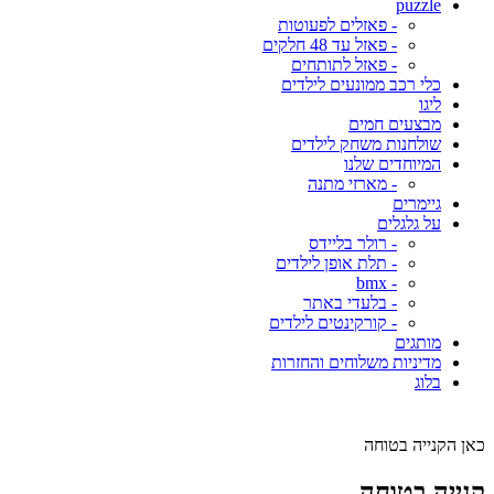
puzzle
- פאזלים לפעוטות
- פאזל עד 48 חלקים
- פאזל לתותחים
כלי רכב ממונעים לילדים
ליגו
מבצעים חמים
שולחנות משחק לילדים
המיוחדים שלנו
- מארזי מתנה
גיימרים
על גלגלים
- רולר בליידס
- תלת אופן לילדים
- bmx
- בלעדי באתר
- קורקינטים לילדים
מותגים
מדיניות משלוחים והחזרות
בלוג
כאן הקנייה בטוחה
קנייה בטוחה