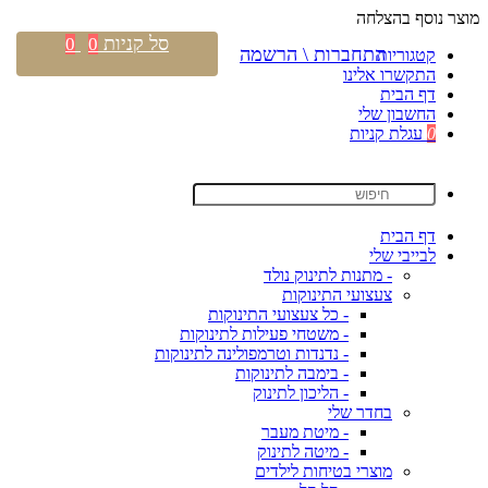
מוצר נוסף בהצלחה
סל קניות
0
0
התחברות \ הרשמה
קטגוריות
התקשרו אלינו
דף הבית
החשבון שלי
0
עגלת קניות
דף הבית
לבייבי שלי
- מתנות לתינוק נולד
צעצועי התינוקות
- כל צעצועי התינוקות
- משטחי פעילות לתינוקות
- נדנדות וטרמפולינה לתינוקות
- בימבה לתינוקות
- הליכון לתינוק
בחדר שלי
- מיטת מעבר
- מיטה לתינוק
מוצרי בטיחות לילדים