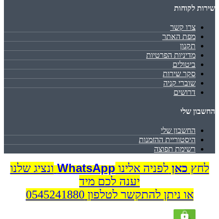
שירות לקוחות
צרו קשר
מפת האתר
תקנון
מדיניות הפרטיות
ביטולים
סקר שירות
שוברי קניה
דרושים
החשבון שלי
החשבון שלי
היסטוריית ההזמנות
רשימת תפוצה
WhatsApp
לחץ
כאן
לפניה אלינו
ונציג שלנו
יענה לכם מיד
או ניתן להתקשר לטלפון 0545241880