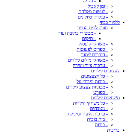
- סל קל
- זמן לאכול
- לעשות מקלחת
- עגלות וטיולונים
ללמוד בכיף
חזרה לבית הספר
- מכשירי כתיבה ועוד
- תיקים
- משחקי קופסא
- ספרים לפעוטות
- חוברות לימוד
- משחקי מילים לילדים
- ערכות ציור ויצירה
צעצועים לילדים
- כל הצעצועים
- בובות וגיבורי על
- מכוניות צעצוע לילדים
- ספורט
משחקים לילדות
- כל משחקי הילדות
- מטבחים
- ערכות איפור ומיניקור
- בית בובות
- בובות
בריכות