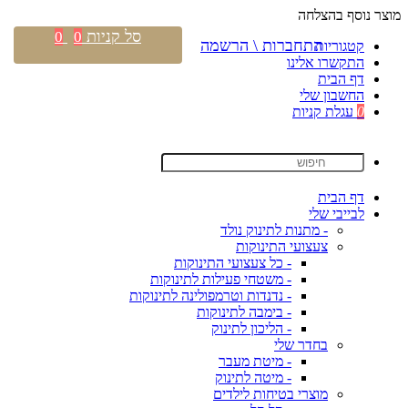
מוצר נוסף בהצלחה
סל קניות
0
0
התחברות \ הרשמה
קטגוריות
התקשרו אלינו
דף הבית
החשבון שלי
0
עגלת קניות
דף הבית
לבייבי שלי
- מתנות לתינוק נולד
צעצועי התינוקות
- כל צעצועי התינוקות
- משטחי פעילות לתינוקות
- נדנדות וטרמפולינה לתינוקות
- בימבה לתינוקות
- הליכון לתינוק
בחדר שלי
- מיטת מעבר
- מיטה לתינוק
מוצרי בטיחות לילדים