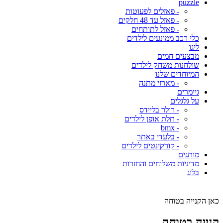
puzzle
- פאזלים לפעוטות
- פאזל עד 48 חלקים
- פאזל לתותחים
כלי רכב ממונעים לילדים
ליגו
מבצעים חמים
שולחנות משחק לילדים
המיוחדים שלנו
- מארזי מתנה
גיימרים
על גלגלים
- רולר בליידס
- תלת אופן לילדים
- bmx
- בלעדי באתר
- קורקינטים לילדים
מותגים
מדיניות משלוחים והחזרות
בלוג
כאן הקנייה בטוחה
קנייה בטוחה