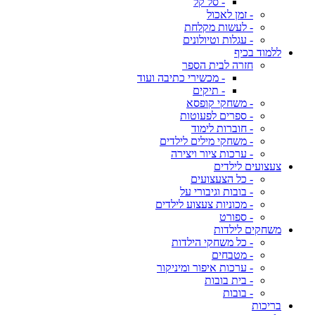
- סל קל
- זמן לאכול
- לעשות מקלחת
- עגלות וטיולונים
ללמוד בכיף
חזרה לבית הספר
- מכשירי כתיבה ועוד
- תיקים
- משחקי קופסא
- ספרים לפעוטות
- חוברות לימוד
- משחקי מילים לילדים
- ערכות ציור ויצירה
צעצועים לילדים
- כל הצעצועים
- בובות וגיבורי על
- מכוניות צעצוע לילדים
- ספורט
משחקים לילדות
- כל משחקי הילדות
- מטבחים
- ערכות איפור ומיניקור
- בית בובות
- בובות
בריכות