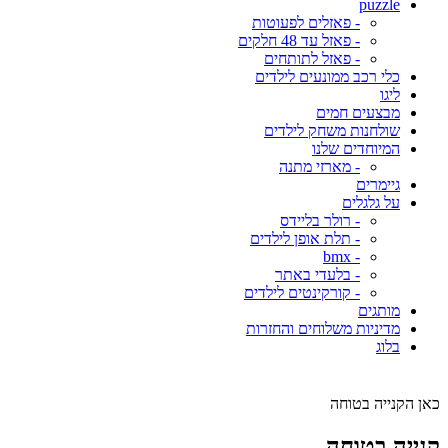
puzzle
- פאזלים לפעוטות
- פאזל עד 48 חלקים
- פאזל לתותחים
כלי רכב ממונעים לילדים
ליגו
מבצעים חמים
שולחנות משחק לילדים
המיוחדים שלנו
- מארזי מתנה
גיימרים
על גלגלים
- רולר בליידס
- תלת אופן לילדים
- bmx
- בלעדי באתר
- קורקינטים לילדים
מותגים
מדיניות משלוחים והחזרות
בלוג
כאן הקנייה בטוחה
קנייה בטוחה