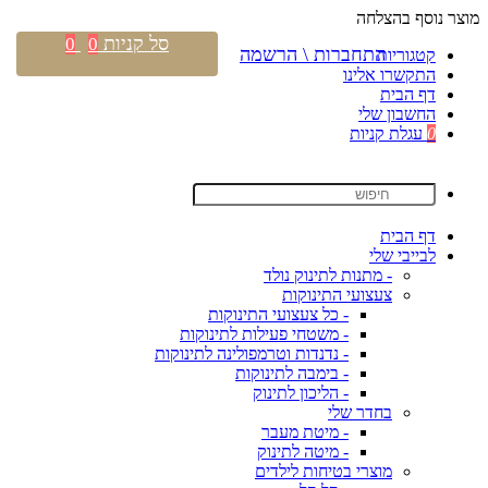
מוצר נוסף בהצלחה
סל קניות
0
0
התחברות \ הרשמה
קטגוריות
התקשרו אלינו
דף הבית
החשבון שלי
0
עגלת קניות
דף הבית
לבייבי שלי
- מתנות לתינוק נולד
צעצועי התינוקות
- כל צעצועי התינוקות
- משטחי פעילות לתינוקות
- נדנדות וטרמפולינה לתינוקות
- בימבה לתינוקות
- הליכון לתינוק
בחדר שלי
- מיטת מעבר
- מיטה לתינוק
מוצרי בטיחות לילדים