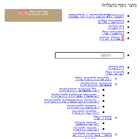
מוצר נוסף בהצלחה
סל קניות
0
0
התחברות \ הרשמה
קטגוריות
התקשרו אלינו
דף הבית
החשבון שלי
0
עגלת קניות
דף הבית
לבייבי שלי
- מתנות לתינוק נולד
צעצועי התינוקות
- כל צעצועי התינוקות
- משטחי פעילות לתינוקות
- נדנדות וטרמפולינה לתינוקות
- בימבה לתינוקות
- הליכון לתינוק
בחדר שלי
- מיטת מעבר
- מיטה לתינוק
מוצרי בטיחות לילדים