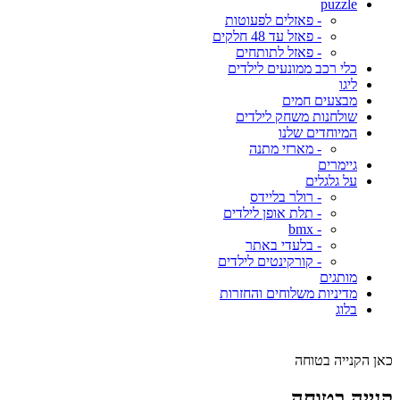
puzzle
- פאזלים לפעוטות
- פאזל עד 48 חלקים
- פאזל לתותחים
כלי רכב ממונעים לילדים
ליגו
מבצעים חמים
שולחנות משחק לילדים
המיוחדים שלנו
- מארזי מתנה
גיימרים
על גלגלים
- רולר בליידס
- תלת אופן לילדים
- bmx
- בלעדי באתר
- קורקינטים לילדים
מותגים
מדיניות משלוחים והחזרות
בלוג
כאן הקנייה בטוחה
קנייה בטוחה