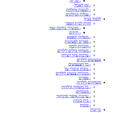
- סל קל
- זמן לאכול
- לעשות מקלחת
- עגלות וטיולונים
ללמוד בכיף
חזרה לבית הספר
- מכשירי כתיבה ועוד
- תיקים
- משחקי קופסא
- ספרים לפעוטות
- חוברות לימוד
- משחקי מילים לילדים
- ערכות ציור ויצירה
צעצועים לילדים
- כל הצעצועים
- בובות וגיבורי על
- מכוניות צעצוע לילדים
- ספורט
משחקים לילדות
- כל משחקי הילדות
- מטבחים
- ערכות איפור ומיניקור
- בית בובות
- בובות
בריכות