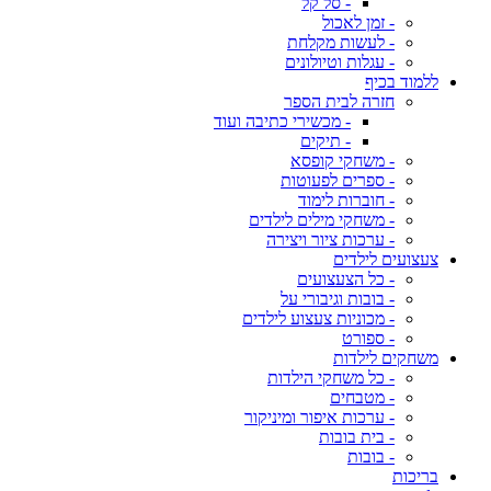
- סל קל
- זמן לאכול
- לעשות מקלחת
- עגלות וטיולונים
ללמוד בכיף
חזרה לבית הספר
- מכשירי כתיבה ועוד
- תיקים
- משחקי קופסא
- ספרים לפעוטות
- חוברות לימוד
- משחקי מילים לילדים
- ערכות ציור ויצירה
צעצועים לילדים
- כל הצעצועים
- בובות וגיבורי על
- מכוניות צעצוע לילדים
- ספורט
משחקים לילדות
- כל משחקי הילדות
- מטבחים
- ערכות איפור ומיניקור
- בית בובות
- בובות
בריכות