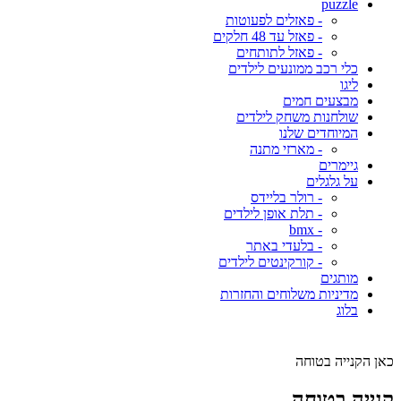
puzzle
- פאזלים לפעוטות
- פאזל עד 48 חלקים
- פאזל לתותחים
כלי רכב ממונעים לילדים
ליגו
מבצעים חמים
שולחנות משחק לילדים
המיוחדים שלנו
- מארזי מתנה
גיימרים
על גלגלים
- רולר בליידס
- תלת אופן לילדים
- bmx
- בלעדי באתר
- קורקינטים לילדים
מותגים
מדיניות משלוחים והחזרות
בלוג
כאן הקנייה בטוחה
קנייה בטוחה