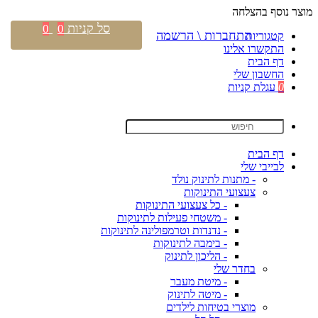
מוצר נוסף בהצלחה
סל קניות
0
0
התחברות \ הרשמה
קטגוריות
התקשרו אלינו
דף הבית
החשבון שלי
0
עגלת קניות
דף הבית
לבייבי שלי
- מתנות לתינוק נולד
צעצועי התינוקות
- כל צעצועי התינוקות
- משטחי פעילות לתינוקות
- נדנדות וטרמפולינה לתינוקות
- בימבה לתינוקות
- הליכון לתינוק
בחדר שלי
- מיטת מעבר
- מיטה לתינוק
מוצרי בטיחות לילדים