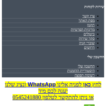
שירות לקוחות
צרו קשר
מפת האתר
תקנון
מדיניות הפרטיות
ביטולים
סקר שירות
שוברי קניה
דרושים
החשבון שלי
החשבון שלי
היסטוריית ההזמנות
רשימת תפוצה
WhatsApp
לחץ
כאן
לפניה אלינו
ונציג שלנו
יענה לכם מיד
או ניתן להתקשר לטלפון 0545241880