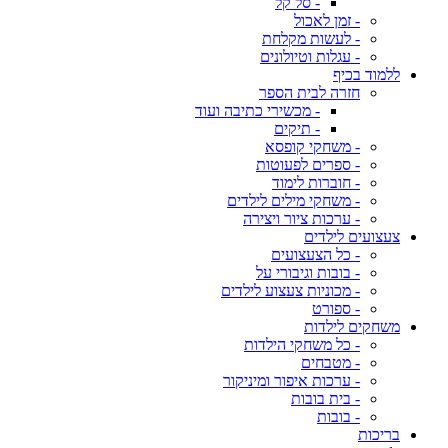
- סל קל
- זמן לאכול
- לעשות מקלחת
- עגלות וטיולונים
ללמוד בכיף
חזרה לבית הספר
- מכשירי כתיבה ועוד
- תיקים
- משחקי קופסא
- ספרים לפעוטות
- חוברות לימוד
- משחקי מילים לילדים
- ערכות ציור ויצירה
צעצועים לילדים
- כל הצעצועים
- בובות וגיבורי על
- מכוניות צעצוע לילדים
- ספורט
משחקים לילדות
- כל משחקי הילדות
- מטבחים
- ערכות איפור ומיניקור
- בית בובות
- בובות
בריכות