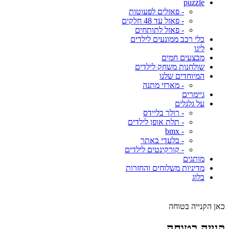
puzzle
- פאזלים לפעוטות
- פאזל עד 48 חלקים
- פאזל לתותחים
כלי רכב ממונעים לילדים
ליגו
מבצעים חמים
שולחנות משחק לילדים
המיוחדים שלנו
- מארזי מתנה
גיימרים
על גלגלים
- רולר בליידס
- תלת אופן לילדים
- bmx
- בלעדי באתר
- קורקינטים לילדים
מותגים
מדיניות משלוחים והחזרות
בלוג
כאן הקנייה בטוחה
קנייה בטוחה