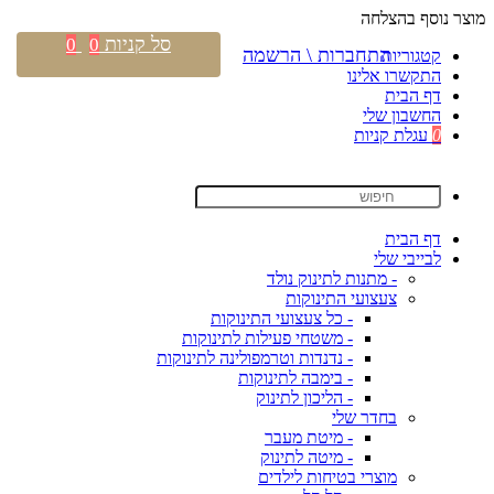
מוצר נוסף בהצלחה
סל קניות
0
0
התחברות \ הרשמה
קטגוריות
התקשרו אלינו
דף הבית
החשבון שלי
0
עגלת קניות
דף הבית
לבייבי שלי
- מתנות לתינוק נולד
צעצועי התינוקות
- כל צעצועי התינוקות
- משטחי פעילות לתינוקות
- נדנדות וטרמפולינה לתינוקות
- בימבה לתינוקות
- הליכון לתינוק
בחדר שלי
- מיטת מעבר
- מיטה לתינוק
מוצרי בטיחות לילדים