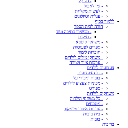
- סל קל
- זמן לאכול
- לעשות מקלחת
- עגלות וטיולונים
ללמוד בכיף
חזרה לבית הספר
- מכשירי כתיבה ועוד
- תיקים
- משחקי קופסא
- ספרים לפעוטות
- חוברות לימוד
- משחקי מילים לילדים
- ערכות ציור ויצירה
צעצועים לילדים
- כל הצעצועים
- בובות וגיבורי על
- מכוניות צעצוע לילדים
- ספורט
משחקים לילדות
- כל משחקי הילדות
- מטבחים
- ערכות איפור ומיניקור
- בית בובות
- בובות
בריכות