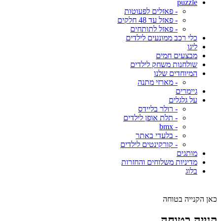
puzzle
- פאזלים לפעוטות
- פאזל עד 48 חלקים
- פאזל לתותחים
כלי רכב ממונעים לילדים
ליגו
מבצעים חמים
שולחנות משחק לילדים
המיוחדים שלנו
- מארזי מתנה
גיימרים
על גלגלים
- רולר בליידס
- תלת אופן לילדים
- bmx
- בלעדי באתר
- קורקינטים לילדים
מותגים
מדיניות משלוחים והחזרות
בלוג
כאן הקנייה בטוחה
קנייה בטוחה