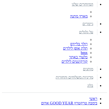
המיוחדים שלנו
מארזי מתנה
גיימרים
על גלגלים
רולר בליידס
תלת אופן לילדים
bmx
בלעדי באתר
קורקינטים לילדים
מותגים
מדיניות משלוחים והחזרות
בלוג
ראשי
בימבה טרקטרון GOOD YEAR אדום