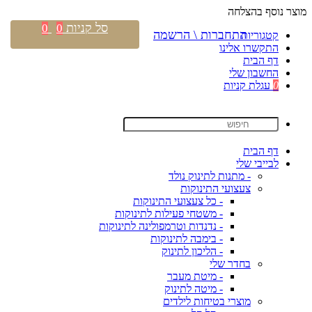
מוצר נוסף בהצלחה
סל קניות
0
0
התחברות \ הרשמה
קטגוריות
התקשרו אלינו
דף הבית
החשבון שלי
0
עגלת קניות
דף הבית
לבייבי שלי
- מתנות לתינוק נולד
צעצועי התינוקות
- כל צעצועי התינוקות
- משטחי פעילות לתינוקות
- נדנדות וטרמפולינה לתינוקות
- בימבה לתינוקות
- הליכון לתינוק
בחדר שלי
- מיטת מעבר
- מיטה לתינוק
מוצרי בטיחות לילדים