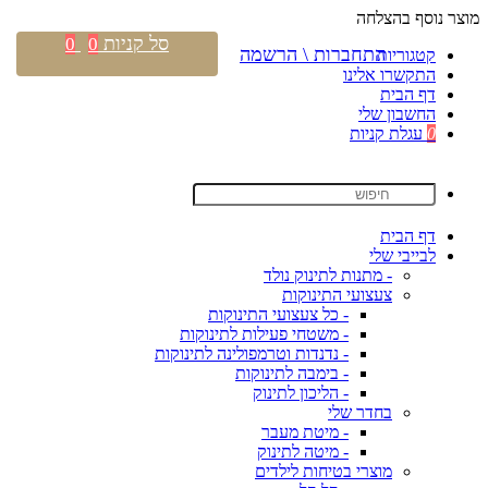
מוצר נוסף בהצלחה
סל קניות
0
0
התחברות \ הרשמה
קטגוריות
התקשרו אלינו
דף הבית
החשבון שלי
0
עגלת קניות
דף הבית
לבייבי שלי
- מתנות לתינוק נולד
צעצועי התינוקות
- כל צעצועי התינוקות
- משטחי פעילות לתינוקות
- נדנדות וטרמפולינה לתינוקות
- בימבה לתינוקות
- הליכון לתינוק
בחדר שלי
- מיטת מעבר
- מיטה לתינוק
מוצרי בטיחות לילדים