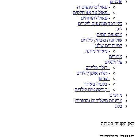
puzzle
- פאזלים לפעוטות
- פאזל עד 48 חלקים
- פאזל לתותחים
כלי רכב ממונעים לילדים
ליגו
מבצעים חמים
שולחנות משחק לילדים
המיוחדים שלנו
- מארזי מתנה
גיימרים
על גלגלים
- רולר בליידס
- תלת אופן לילדים
- bmx
- בלעדי באתר
- קורקינטים לילדים
מותגים
מדיניות משלוחים והחזרות
בלוג
כאן הקנייה בטוחה
קנייה בטוחה