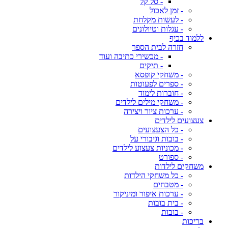
- סל קל
- זמן לאכול
- לעשות מקלחת
- עגלות וטיולונים
ללמוד בכיף
חזרה לבית הספר
- מכשירי כתיבה ועוד
- תיקים
- משחקי קופסא
- ספרים לפעוטות
- חוברות לימוד
- משחקי מילים לילדים
- ערכות ציור ויצירה
צעצועים לילדים
- כל הצעצועים
- בובות וגיבורי על
- מכוניות צעצוע לילדים
- ספורט
משחקים לילדות
- כל משחקי הילדות
- מטבחים
- ערכות איפור ומיניקור
- בית בובות
- בובות
בריכות