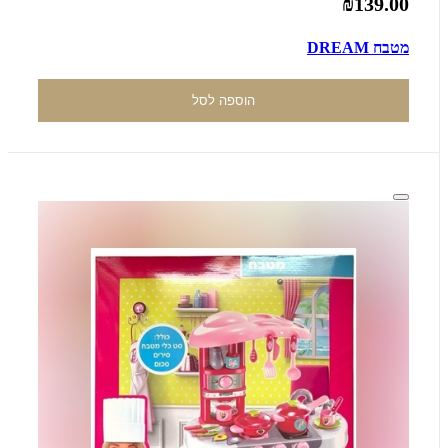
₪139.00
מטבח DREAM
הוספה לסל