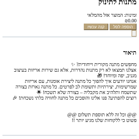
מתנות לתינוק
זמינות: המוצר אזל מהמלאי
₪0.00
הוספה לסל
קנה עכשיו
תיאור
מחפשים מתנה מקורית וייחודית? ✨
אצלנו תמצאו לא רק מתנות נהדרות, אלא גם שירות אריזות בעיצוב
מגניב, יפה ומיוחד! 🎁
אנחנו יודעים איך להפוך כל מתנה ליצירת אומנות, עם אריזות
שמרשימות, יצירתיות ותשומת לב לפרטים. כל מתנה נארזת בצורה
שתשמח ותלהיב את מקבליה – בצורה שלא תשכח! 🌟
רוצים להפתיע? פנו אלינו והופכים כל מתנה לחוויה בלתי נשכחת! 🎉
@@ וכל זה ללא תוספת תשלום @@
פשוט כי ללקוחות שלנו מגיע יותר !!