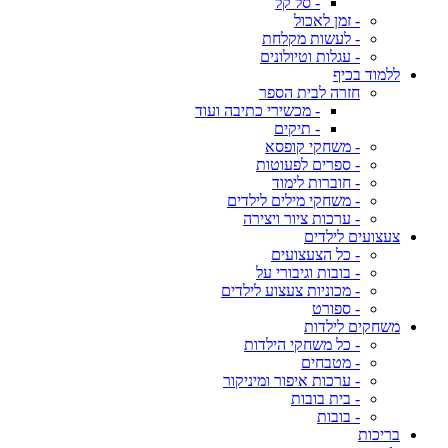
- סל קל
- זמן לאכול
- לעשות מקלחת
- עגלות וטיולונים
ללמוד בכיף
חזרה לבית הספר
- מכשירי כתיבה ועוד
- תיקים
- משחקי קופסא
- ספרים לפעוטות
- חוברות לימוד
- משחקי מילים לילדים
- ערכות ציור ויצירה
צעצועים לילדים
- כל הצעצועים
- בובות וגיבורי על
- מכוניות צעצוע לילדים
- ספורט
משחקים לילדות
- כל משחקי הילדות
- מטבחים
- ערכות איפור ומיניקור
- בית בובות
- בובות
בריכות