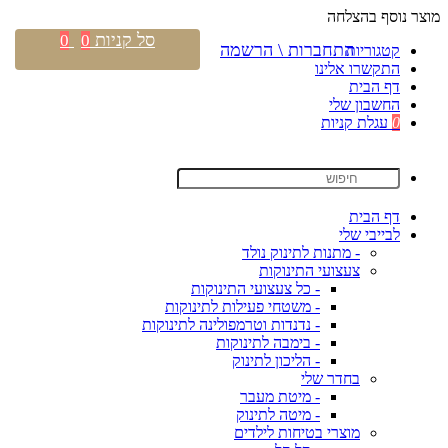
מוצר נוסף בהצלחה
סל קניות
0
0
התחברות \ הרשמה
קטגוריות
התקשרו אלינו
דף הבית
החשבון שלי
0
עגלת קניות
דף הבית
לבייבי שלי
- מתנות לתינוק נולד
צעצועי התינוקות
- כל צעצועי התינוקות
- משטחי פעילות לתינוקות
- נדנדות וטרמפולינה לתינוקות
- בימבה לתינוקות
- הליכון לתינוק
בחדר שלי
- מיטת מעבר
- מיטה לתינוק
מוצרי בטיחות לילדים