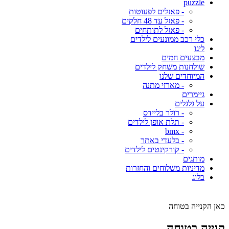
puzzle
- פאזלים לפעוטות
- פאזל עד 48 חלקים
- פאזל לתותחים
כלי רכב ממונעים לילדים
ליגו
מבצעים חמים
שולחנות משחק לילדים
המיוחדים שלנו
- מארזי מתנה
גיימרים
על גלגלים
- רולר בליידס
- תלת אופן לילדים
- bmx
- בלעדי באתר
- קורקינטים לילדים
מותגים
מדיניות משלוחים והחזרות
בלוג
כאן הקנייה בטוחה
קנייה בטוחה