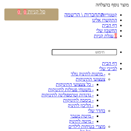
מוצר נוסף בהצלחה
סל קניות
0
0
התחברות \ הרשמה
קטגוריות
התקשרו אלינו
דף הבית
החשבון שלי
0
עגלת קניות
דף הבית
לבייבי שלי
- מתנות לתינוק נולד
צעצועי התינוקות
- כל צעצועי התינוקות
- משטחי פעילות לתינוקות
- נדנדות וטרמפולינה לתינוקות
- בימבה לתינוקות
- הליכון לתינוק
בחדר שלי
- מיטת מעבר
- מיטה לתינוק
מוצרי בטיחות לילדים