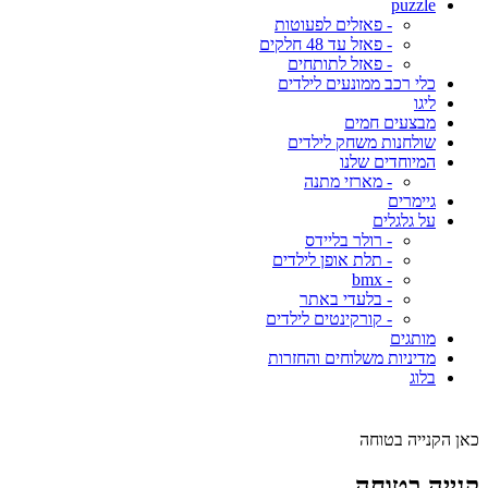
puzzle
- פאזלים לפעוטות
- פאזל עד 48 חלקים
- פאזל לתותחים
כלי רכב ממונעים לילדים
ליגו
מבצעים חמים
שולחנות משחק לילדים
המיוחדים שלנו
- מארזי מתנה
גיימרים
על גלגלים
- רולר בליידס
- תלת אופן לילדים
- bmx
- בלעדי באתר
- קורקינטים לילדים
מותגים
מדיניות משלוחים והחזרות
בלוג
כאן הקנייה בטוחה
קנייה בטוחה