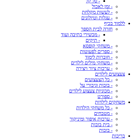
- סל קל
- זמן לאכול
- לעשות מקלחת
- עגלות וטיולונים
ללמוד בכיף
חזרה לבית הספר
- מכשירי כתיבה ועוד
- תיקים
- משחקי קופסא
- ספרים לפעוטות
- חוברות לימוד
- משחקי מילים לילדים
- ערכות ציור ויצירה
צעצועים לילדים
- כל הצעצועים
- בובות וגיבורי על
- מכוניות צעצוע לילדים
- ספורט
משחקים לילדות
- כל משחקי הילדות
- מטבחים
- ערכות איפור ומיניקור
- בית בובות
- בובות
בריכות