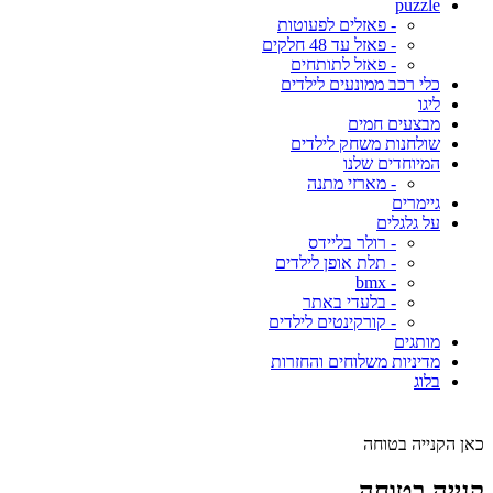
puzzle
- פאזלים לפעוטות
- פאזל עד 48 חלקים
- פאזל לתותחים
כלי רכב ממונעים לילדים
ליגו
מבצעים חמים
שולחנות משחק לילדים
המיוחדים שלנו
- מארזי מתנה
גיימרים
על גלגלים
- רולר בליידס
- תלת אופן לילדים
- bmx
- בלעדי באתר
- קורקינטים לילדים
מותגים
מדיניות משלוחים והחזרות
בלוג
כאן הקנייה בטוחה
קנייה בטוחה