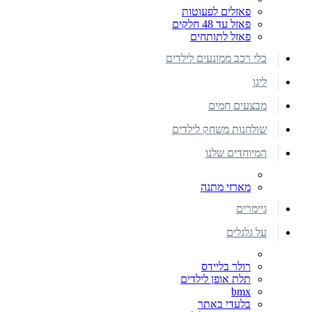
פאזלים לפעוטות
פאזל עד 48 חלקים
פאזל לתותחים
כלי רכב ממונעים לילדים
ליגו
מבצעים חמים
שולחנות משחק לילדים
המיוחדים שלנו
מארזי מתנה
גיימרים
על גלגלים
רולר בליידס
תלת אופן לילדים
bmx
בלעדי באתר