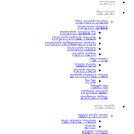
דף הבית
לבייבי שלי
מתנות לתינוק נולד
צעצועי התינוקות
כל צעצועי התינוקות
משטחי פעילות לתינוקות
נדנדות וטרמפולינה לתינוקות
בימבה לתינוקות
הליכון לתינוק
בחדר שלי
מיטת מעבר
מיטה לתינוק
מוצרי בטיחות לילדים
סל קל
זמן לאכול
לעשות מקלחת
עגלות וטיולונים
ללמוד בכיף
חזרה לבית הספר
מכשירי כתיבה ועוד
תיקים
משחקי קופסא