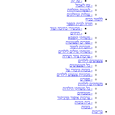
- סל קל
- זמן לאכול
- לעשות מקלחת
- עגלות וטיולונים
ללמוד בכיף
חזרה לבית הספר
- מכשירי כתיבה ועוד
- תיקים
- משחקי קופסא
- ספרים לפעוטות
- חוברות לימוד
- משחקי מילים לילדים
- ערכות ציור ויצירה
צעצועים לילדים
- כל הצעצועים
- בובות וגיבורי על
- מכוניות צעצוע לילדים
- ספורט
משחקים לילדות
- כל משחקי הילדות
- מטבחים
- ערכות איפור ומיניקור
- בית בובות
- בובות
בריכות