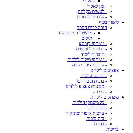
- סל קל
- זמן לאכול
- לעשות מקלחת
- עגלות וטיולונים
ללמוד בכיף
חזרה לבית הספר
- מכשירי כתיבה ועוד
- תיקים
- משחקי קופסא
- ספרים לפעוטות
- חוברות לימוד
- משחקי מילים לילדים
- ערכות ציור ויצירה
צעצועים לילדים
- כל הצעצועים
- בובות וגיבורי על
- מכוניות צעצוע לילדים
- ספורט
משחקים לילדות
- כל משחקי הילדות
- מטבחים
- ערכות איפור ומיניקור
- בית בובות
- בובות
בריכות