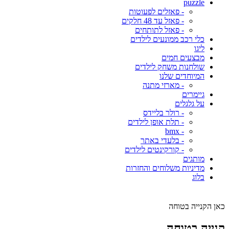
puzzle
- פאזלים לפעוטות
- פאזל עד 48 חלקים
- פאזל לתותחים
כלי רכב ממונעים לילדים
ליגו
מבצעים חמים
שולחנות משחק לילדים
המיוחדים שלנו
- מארזי מתנה
גיימרים
על גלגלים
- רולר בליידס
- תלת אופן לילדים
- bmx
- בלעדי באתר
- קורקינטים לילדים
מותגים
מדיניות משלוחים והחזרות
בלוג
כאן הקנייה בטוחה
קנייה בטוחה