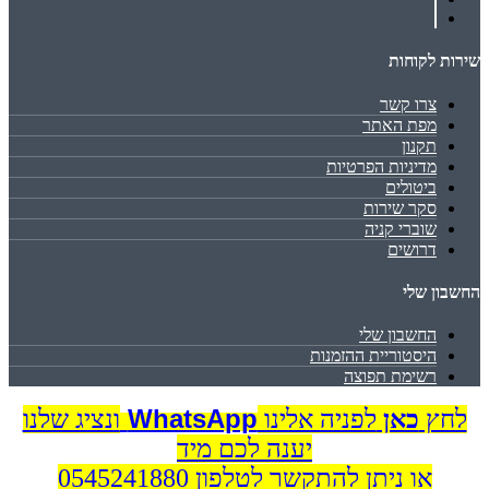
שירות לקוחות
צרו קשר
מפת האתר
תקנון
מדיניות הפרטיות
ביטולים
סקר שירות
שוברי קניה
דרושים
החשבון שלי
החשבון שלי
היסטוריית ההזמנות
רשימת תפוצה
WhatsApp
לחץ
כאן
לפניה אלינו
ונציג שלנו
יענה לכם מיד
או ניתן להתקשר לטלפון 0545241880