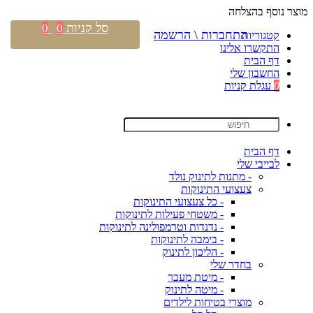
מוצר נוסף בהצלחה
סל קניות
0
0
התחברות \ הרשמה
קטגוריות
התקשרו אלינו
דף הבית
החשבון שלי
0
עגלת קניות
דף הבית
לבייבי שלי
- מתנות לתינוק נולד
צעצועי התינוקות
- כל צעצועי התינוקות
- משטחי פעילות לתינוקות
- נדנדות וטרמפולינה לתינוקות
- בימבה לתינוקות
- הליכון לתינוק
בחדר שלי
- מיטת מעבר
- מיטה לתינוק
מוצרי בטיחות לילדים