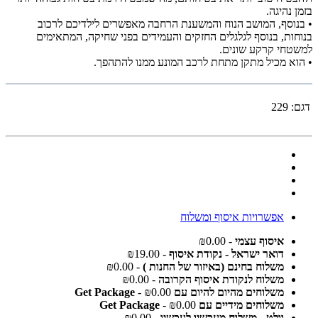
בזמן נהיגה.
• בנוסף, המושב הנוח והמשענת הרחבה מאפשרים לילדיכם לרכוב
בנוחות, בנוסף לגלגלים החזקים והעמידים בפני שחיקה, המתאימים
למשטחי קרקע שונים.
• הוא מכיל מתקן מתחת לרכב המונע ממנו להתהפך.
דגם:
229
אפשרויות איסוף ומשלוח
איסוף עצמי
- ₪0.00
דואר ישראל - נקודת איסוף
- ₪19.00
משלוח בחינם (באיזור של החנות )
- ₪0.00
משלוח לנקודת איסוף הקרובה
- ₪0.00
משלוחים מהיום להיום עם Get Package
- ₪0.00
משלוחים מידיים עם Get Package
- ₪0.00
וולט - משלוח מעכשיו לעכשיו
- ₪0.00