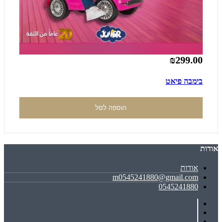
₪299.00
בימבה פיאט
הוספה לסל
אודות
אודות
m0545241880@gmail.com
0545241880