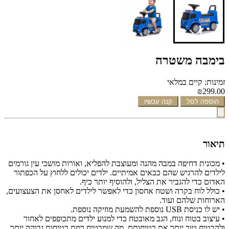
בימבה משטרה
זמינות: קיים במלאי
₪299.00
הוספה לסל
קנה עכשיו
תיאור
• מכונית דחיפה במבה מהנה ומעוצבת להפליא, ואורות מושכי עין גורמים
לילדים להרגיש שהם כבאים אמיתיים. ילדים יכולים ללחוץ על הכפתור
האדום כדי להגביר את הצליל, ולהוסיף יותר כיף.
• כולל לוח בקרה ושטח אחסון כדי לאפשר לילדים לאחסן את הצעצועים,
הארוחות שלהם ועוד.
• יש לו כניסת USB נוספת להשמעת מוזיקה נוספת.
• עיצוב בטוח ונוח, הגב מאובטח כדי למנוע ילדים מתכופפים לאחור
ולהבטיח טוב יותר את בטיחותם, מה שמבטיח רמת בטיחות גבוהה יותר